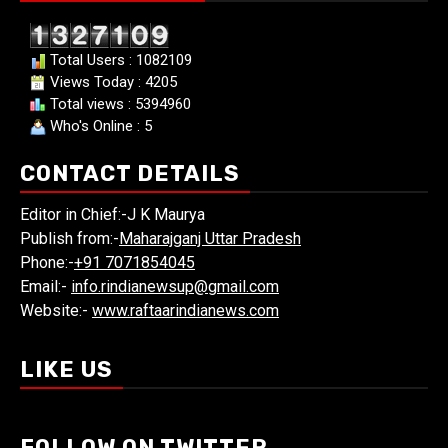
Total Users : 1082109
Views Today : 4205
Total views : 5394960
Who's Online : 5
CONTACT DETAILS
Editor in Chief:-J K Maurya
Publish from:-
Maharajganj Uttar Pradesh
Phone:-
+91 7071854045
Email:-
info.rindianewsup@gmail.com
Website:-
www.raftaarindianews.com
LIKE US
FOLLOW ON TWITTER