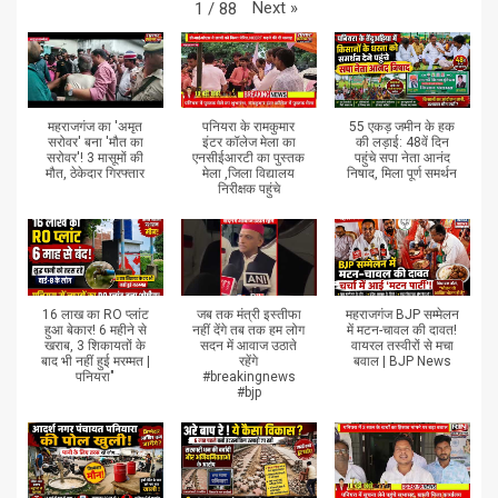
Next
»
1
/
88
महराजगंज का 'अमृत
पनियरा के रामकुमार
55 एकड़ जमीन के हक
सरोवर' बना 'मौत का
इंटर कॉलेज मेला का
की लड़ाई: 48वें दिन
सरोवर'! 3 मासूमों की
एनसीईआरटी का पुस्तक
पहुंचे सपा नेता आनंद
मौत, ठेकेदार गिरफ्तार
मेला ,जिला विद्यालय
निषाद, मिला पूर्ण समर्थन
निरीक्षक पहुंचे
16 लाख का RO प्लांट
जब तक मंत्री इस्तीफा
महराजगंज BJP सम्मेलन
हुआ बेकार! 6 महीने से
नहीं देंगे तब तक हम लोग
में मटन-चावल की दावत!
खराब, 3 शिकायतों के
सदन में आवाज उठाते
वायरल तस्वीरों से मचा
बाद भी नहीं हुई मरम्मत |
रहेंगे
बवाल | BJP News
पनियरा"
#breakingnews
#bjp