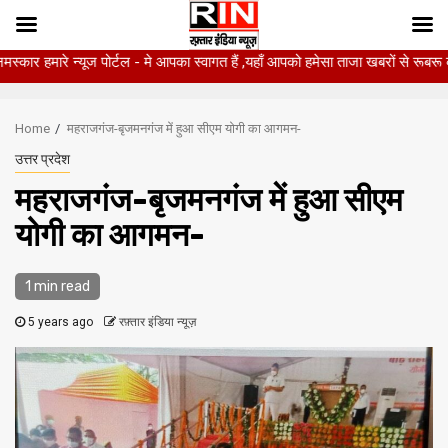
्यूज पोर्टल - मे आपका स्वागत हैं ,यहाँ आपको हमेसा ताजा खबरों से रूबरू कराया जाएगा
Skip
to
Home
महराजगंज-बृजमनगंज में हुआ सीएम योगी का आगमन-
content
उत्तर प्रदेश
महराजगंज-बृजमनगंज में हुआ सीएम
योगी का आगमन-
1 min read
5 years ago
रफ़्तार इंडिया न्यूज़