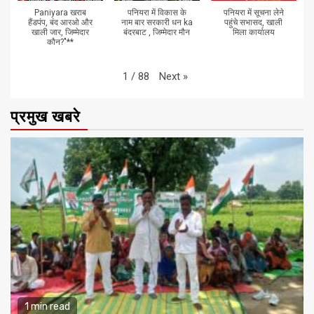
Paniyara खराब
पनियरा में विकास के
पनियरा में सूचना लेने
हैंडपंप, बंद आरओ और
नाम बार सरकारी धन ka
पहुंचे सभासद, खाली
खाली जार, जिम्मेदार
बंदरबाट , जिम्मेदार मौन
मिला कार्यालय
कौन?"**
Next
»
1
/
88
प्रमुख खबरे
1 min read