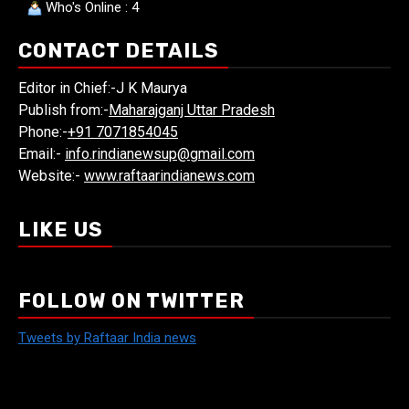
Who's Online : 4
CONTACT DETAILS
Editor in Chief:-J K Maurya
Publish from:-
Maharajganj Uttar Pradesh
Phone:-
+91 7071854045
Email:-
info.rindianewsup@gmail.com
Website:-
www.raftaarindianews.com
LIKE US
FOLLOW ON TWITTER
Tweets by Raftaar India news