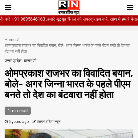
91 9695646163 ,हमारे यूट्यूब चैनल को सबस्क्राइब करें, साथ मे हमारे फेसबुक को लाइ
Skip
to
Home
content
ओमप्रकाश राजभर का विवादित बयान, बोले- अगर जिन्ना भारत के पहले पीएम बनते तो देश का
बंटवारा नहीं होता
उत्तर प्रदेश
वाराणसी
ओमप्रकाश राजभर का विवादित बयान,
बोले- अगर जिन्ना भारत के पहले पीएम
बनते तो देश का बंटवारा नहीं होता
1 min read
5 years ago
रफ़्तार इंडिया न्यूज़