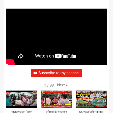
Subscribe to my channel
Next
»
1
/
88
महराजगंज का 'अमृत
पनियरा के रामकुमार
55 एकड़ जमीन के हक