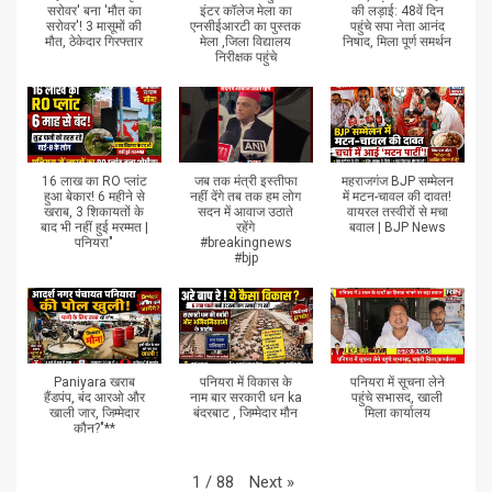
सरोवर' बना 'मौत का
इंटर कॉलेज मेला का
की लड़ाई: 48वें दिन
सरोवर'! 3 मासूमों की
एनसीईआरटी का पुस्तक
पहुंचे सपा नेता आनंद
मौत, ठेकेदार गिरफ्तार
मेला ,जिला विद्यालय
निषाद, मिला पूर्ण समर्थन
निरीक्षक पहुंचे
16 लाख का RO प्लांट
जब तक मंत्री इस्तीफा
महराजगंज BJP सम्मेलन
हुआ बेकार! 6 महीने से
नहीं देंगे तब तक हम लोग
में मटन-चावल की दावत!
खराब, 3 शिकायतों के
सदन में आवाज उठाते
वायरल तस्वीरों से मचा
बाद भी नहीं हुई मरम्मत |
रहेंगे
बवाल | BJP News
पनियरा"
#breakingnews
#bjp
Paniyara खराब
पनियरा में विकास के
पनियरा में सूचना लेने
हैंडपंप, बंद आरओ और
नाम बार सरकारी धन ka
पहुंचे सभासद, खाली
खाली जार, जिम्मेदार
बंदरबाट , जिम्मेदार मौन
मिला कार्यालय
कौन?"**
Next
»
1
/
88