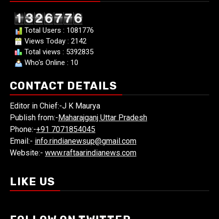
Total Users : 1081776
Views Today : 2142
Total views : 5392835
Who's Online : 10
CONTACT DETAILS
Editor in Chief:-J K Maurya
Publish from:-
Maharajganj Uttar Pradesh
Phone:-
+91 7071854045
Email:-
info.rindianewsup@gmail.com
Website:-
www.raftaarindianews.com
LIKE US