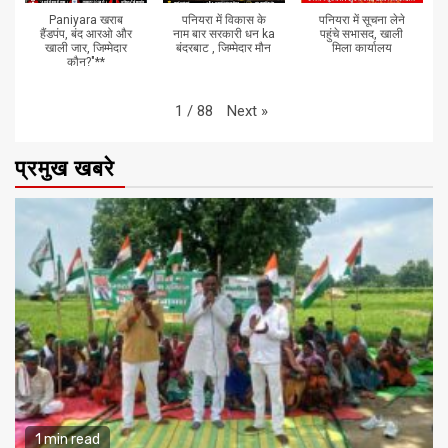
Paniyara खराब
पनियरा में विकास के
पनियरा में सूचना लेने
हैंडपंप, बंद आरओ और
नाम बार सरकारी धन ka
पहुंचे सभासद, खाली
खाली जार, जिम्मेदार
बंदरबाट , जिम्मेदार मौन
मिला कार्यालय
कौन?"**
Next
»
1
/
88
प्रमुख खबरे
1 min read