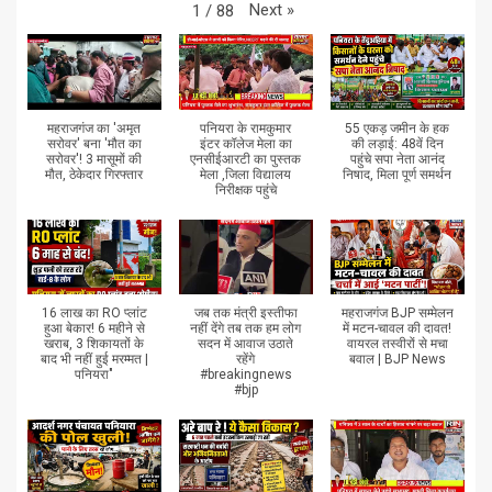
Next
»
1
/
88
महराजगंज का 'अमृत
पनियरा के रामकुमार
55 एकड़ जमीन के हक
सरोवर' बना 'मौत का
इंटर कॉलेज मेला का
की लड़ाई: 48वें दिन
सरोवर'! 3 मासूमों की
एनसीईआरटी का पुस्तक
पहुंचे सपा नेता आनंद
मौत, ठेकेदार गिरफ्तार
मेला ,जिला विद्यालय
निषाद, मिला पूर्ण समर्थन
निरीक्षक पहुंचे
16 लाख का RO प्लांट
जब तक मंत्री इस्तीफा
महराजगंज BJP सम्मेलन
हुआ बेकार! 6 महीने से
नहीं देंगे तब तक हम लोग
में मटन-चावल की दावत!
खराब, 3 शिकायतों के
सदन में आवाज उठाते
वायरल तस्वीरों से मचा
बाद भी नहीं हुई मरम्मत |
रहेंगे
बवाल | BJP News
पनियरा"
#breakingnews
#bjp