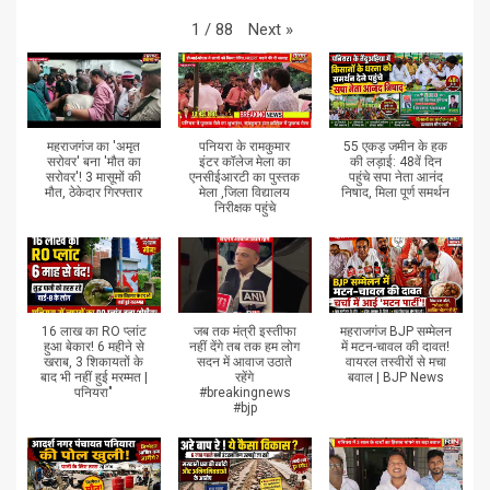
Next
»
1
/
88
महराजगंज का 'अमृत
पनियरा के रामकुमार
55 एकड़ जमीन के हक
सरोवर' बना 'मौत का
इंटर कॉलेज मेला का
की लड़ाई: 48वें दिन
सरोवर'! 3 मासूमों की
एनसीईआरटी का पुस्तक
पहुंचे सपा नेता आनंद
मौत, ठेकेदार गिरफ्तार
मेला ,जिला विद्यालय
निषाद, मिला पूर्ण समर्थन
निरीक्षक पहुंचे
16 लाख का RO प्लांट
जब तक मंत्री इस्तीफा
महराजगंज BJP सम्मेलन
हुआ बेकार! 6 महीने से
नहीं देंगे तब तक हम लोग
में मटन-चावल की दावत!
खराब, 3 शिकायतों के
सदन में आवाज उठाते
वायरल तस्वीरों से मचा
बाद भी नहीं हुई मरम्मत |
रहेंगे
बवाल | BJP News
पनियरा"
#breakingnews
#bjp