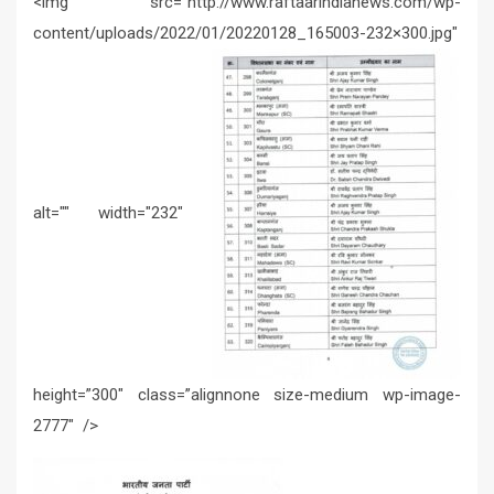
<img src="http://www.raftaarindianews.com/wp-
content/uploads/2022/01/20220128_165003-232×300.jpg"
alt="" width="232"
height=”300″ class=”alignnone size-medium wp-image-
2777″ />