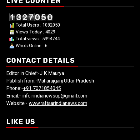
LIVE COUNTER
Total Users : 1082050
Views Today : 4029
Total views : 5394744
Who's Online : 6
CONTACT DETAILS
Editor in Chief:-J K Maurya
Publish from:-
Maharajganj Uttar Pradesh
Phone:-
+91 7071854045
Email:-
info.rindianewsup@gmail.com
Website:-
www.raftaarindianews.com
LIKE US