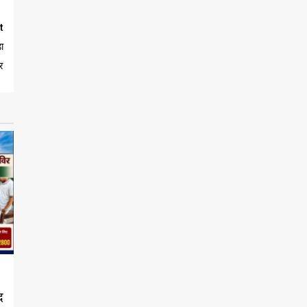
t
ा
र
द