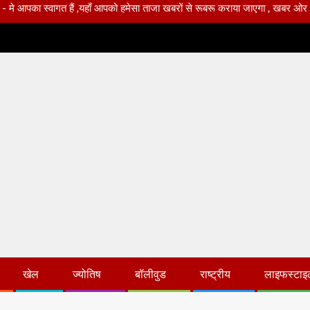
्वागत हैं ,यहाँ आपको हमेसा ताजा खबरों से रूबरू कराया जाएगा , खबर ओर विज्ञापन के 
खेल
ज्योतिष
बॉलीवुड
राष्ट्रीय
लाइफस्टाइ