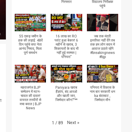
गिरफ्तार
विद्यालय निरीक्षक
पहुंचे
55 एकड़ जमीन के
16 लाख का RO
जब तक मंत्री
हक की लड़ाई: 48वें
प्लांट हुआ बेकार! 6
इस्तीफा नहीं देंगे तब
दिन पहुंचे सपा नेता
महीने से खराब, 3
तक हम लोग सदन में
आनंद निषाद, मिला
शिकायतों के बाद भी
आवाज उठाते रहेंगे
पूर्ण समर्थन
नहीं हुई मरम्मत |
#breakingnews
पनियरा"
#bjp
महराजगंज BJP
Paniyara खराब
पनियरा में विकास के
सम्मेलन में मटन-
हैंडपंप, बंद आरओ
नाम बार सरकारी धन
चावल की दावत!
और खाली जार,
ka बंदरबाट ,
वायरल तस्वीरों से
जिम्मेदार कौन?"**
जिम्मेदार मौन
ग
मचा बवाल | BJP
News
Next
»
1
/
89