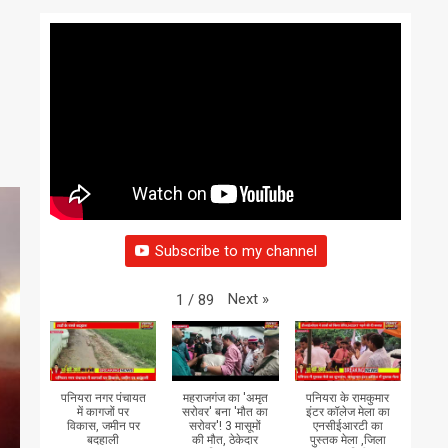
Subscribe to my channel
Next
»
1
/
89
पनियरा नगर पंचायत
महराजगंज का 'अमृत
पनियरा के रामकुमार
में कागजों पर
सरोवर' बना 'मौत का
इंटर कॉलेज मेला का
विकास, जमीन पर
सरोवर'! 3 मासूमों
एनसीईआरटी का
बदहाली
की मौत, ठेकेदार
पुस्तक मेला ,जिला