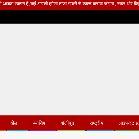
आपको हमेसा ताजा खबरों से रूबरू कराया जाएगा , खबर ओर विज्ञापन के लिए संपर्क करे +9
खेल
ज्योतिष
बॉलीवुड
राष्ट्रीय
लाइफस्टाइ