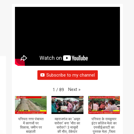
Subscribe to my channel
Next
»
1
/
89
पनियरा नगर पंचायत
महराजगंज का 'अमृत
पनियरा के रामकुमार
में कागजों पर
सरोवर' बना 'मौत का
इंटर कॉलेज मेला का
विकास, जमीन पर
सरोवर'! 3 मासूमों
एनसीईआरटी का
बदहाली
की मौत, ठेकेदार
पुस्तक मेला ,जिला