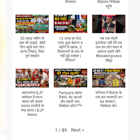
गिरफ्तार
विद्यालय निरीक्षक
पहुंचे
55 एकड़ जमीन के
16 लाख का RO
जब तक मंत्री
हक की लड़ाई: 48वें
प्लांट हुआ बेकार! 6
इस्तीफा नहीं देंगे तब
दिन पहुंचे सपा नेता
महीने से खराब, 3
तक हम लोग सदन में
आनंद निषाद, मिला
शिकायतों के बाद भी
आवाज उठाते रहेंगे
पूर्ण समर्थन
नहीं हुई मरम्मत |
#breakingnews
पनियरा"
#bjp
महराजगंज BJP
Paniyara खराब
पनियरा में विकास के
सम्मेलन में मटन-
हैंडपंप, बंद आरओ
नाम बार सरकारी धन
चावल की दावत!
और खाली जार,
ka बंदरबाट ,
वायरल तस्वीरों से
जिम्मेदार कौन?"**
जिम्मेदार मौन
मचा बवाल | BJP
News
Next
»
1
/
89