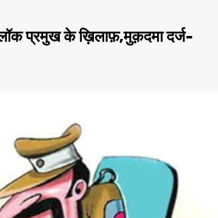
 ब्लॉक प्रमुख के ख़िलाफ़,मुक़दमा दर्ज-