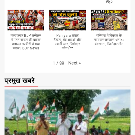
#bjp
महराजगंज BJP सम्मेलन
Paniyara खराब
पनियरा में विकास के
में मटन-चावल की दावत!
हैंडपंप, बंद आरओ और
नाम बार सरकारी धन ka
वायरल तस्वीरों से मचा
खाली जार, जिम्मेदार
बंदरबाट , जिम्मेदार मौन
बवाल | BJP News
कौन?"**
Next
»
1
/
89
प्रमुख खबरे