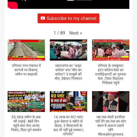
Subscribe to my channel
Next
»
1
/
89
पनियरा नगर पंचायत में
महराजगंज का 'अमृत
पनियरा के रामकुमार
कागजों पर विकास,
सरोवर' बना 'मौत का
इंटर कॉलेज मेला का
जमीन पर बदहाली
सरोवर'! 3 मासूमों की
एनसीईआरटी का पुस्तक
मौत, ठेकेदार गिरफ्तार
मेला ,जिला विद्यालय
निरीक्षक पहुंचे
55 एकड़ जमीन के हक
16 लाख का RO प्लांट
जब तक मंत्री इस्तीफा
की लड़ाई: 48वें दिन
हुआ बेकार! 6 महीने से
नहीं देंगे तब तक हम लोग
पहुंचे सपा नेता आनंद
खराब, 3 शिकायतों के
सदन में आवाज उठाते
निषाद, मिला पूर्ण समर्थन
बाद भी नहीं हुई मरम्मत |
रहेंगे
पनियरा"
#breakingnews