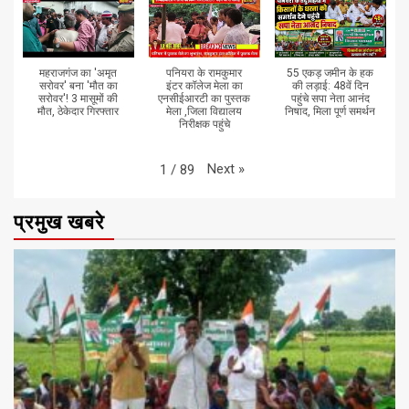
महराजगंज का 'अमृत
पनियरा के रामकुमार
55 एकड़ जमीन के हक
सरोवर' बना 'मौत का
इंटर कॉलेज मेला का
की लड़ाई: 48वें दिन
सरोवर'! 3 मासूमों की
एनसीईआरटी का पुस्तक
पहुंचे सपा नेता आनंद
मौत, ठेकेदार गिरफ्तार
मेला ,जिला विद्यालय
निषाद, मिला पूर्ण समर्थन
निरीक्षक पहुंचे
Next
»
1
/
89
प्रमुख खबरे