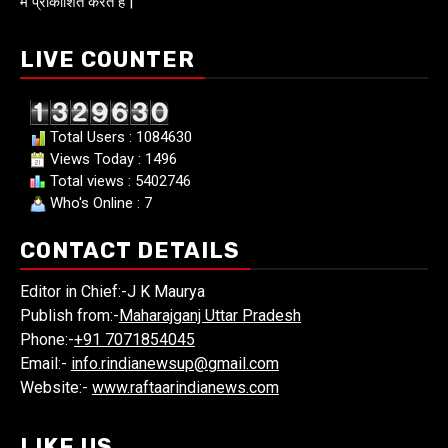
में प्राकाशित करतें हैं |
LIVE COUNTER
Total Users : 1084630
Views Today : 1496
Total views : 5402746
Who's Online : 7
CONTACT DETAILS
Editor in Chief:-J K Maurya
Publish from:-
Maharajganj Uttar Pradesh
Phone:-
+91 7071854045
Email:-
info.rindianewsup@gmail.com
Website:-
www.raftaarindianews.com
LIKE US