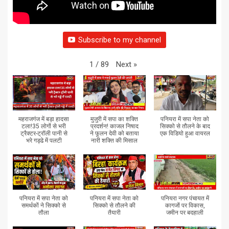
Subscribe to my channel
Next
»
1
/
89
महराजगंज में बड़ा हादसा
मुजुरी में सपा का शक्ति
पनियरा में सपा नेता को
टला!35 लोगों से भरी
प्रदर्शन! काजल निषाद
सिक्को से तौलने के बाद
ट्रैक्टर-ट्रॉली पानी से
ने फूलन देवी को बताया
एक विडियो हुआ वायरल
भरे गड्ढे में पलटी
नारी शक्ति की मिसाल
पनियरा में सपा नेता को
पनियरा में सपा नेता को
पनियरा नगर पंचायत में
समर्थकों ने सिक्को से
सिक्को से तौलने की
कागजों पर विकास,
तौला
तैयारी
जमीन पर बदहाली