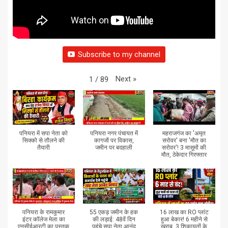
Subscribe to my channel
Next
»
1
/
89
पनियरा में सपा नेता को
पनियरा नगर पंचायत में
महराजगंज का 'अमृत
सिक्को से तौलने की
कागजों पर विकास,
सरोवर' बना 'मौत का
तैयारी
जमीन पर बदहाली
सरोवर'! 3 मासूमों की
मौत, ठेकेदार गिरफ्तार
पनियरा के रामकुमार
55 एकड़ जमीन के हक
16 लाख का RO प्लांट
इंटर कॉलेज मेला का
की लड़ाई: 48वें दिन
हुआ बेकार! 6 महीने से
एनसीईआरटी का पुस्तक
पहुंचे सपा नेता आनंद
खराब, 3 शिकायतों के