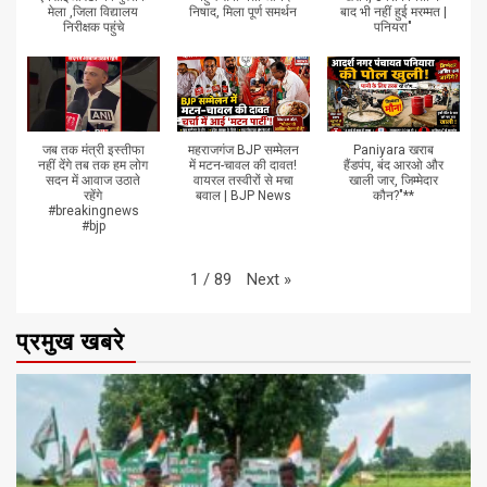
मेला ,जिला विद्यालय
निषाद, मिला पूर्ण समर्थन
बाद भी नहीं हुई मरम्मत |
निरीक्षक पहुंचे
पनियरा"
जब तक मंत्री इस्तीफा
महराजगंज BJP सम्मेलन
Paniyara खराब
नहीं देंगे तब तक हम लोग
में मटन-चावल की दावत!
हैंडपंप, बंद आरओ और
सदन में आवाज उठाते
वायरल तस्वीरों से मचा
खाली जार, जिम्मेदार
रहेंगे
बवाल | BJP News
कौन?"**
#breakingnews
#bjp
Next
»
1
/
89
प्रमुख खबरे