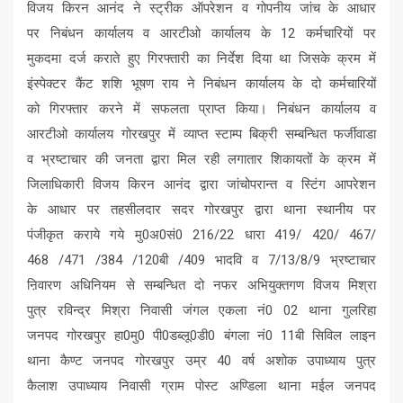
विजय किरन आनंद ने स्ट्रीक ऑपरेशन व गोपनीय जांच के आधार
पर निबंधन कार्यालय व आरटीओ कार्यालय के 12 कर्मचारियों पर
मुकदमा दर्ज कराते हुए गिरफ्तारी का निर्देश दिया था जिसके क्रम में
इंस्पेक्टर कैंट शशि भूषण राय ने निबंधन कार्यालय के दो कर्मचारियों
को गिरफ्तार करने में सफलता प्राप्त किया। निबंधन कार्यालय व
आरटीओ कार्यालय गोरखपुर में व्याप्त स्टाम्प बिक्री सम्बन्धित फर्जीवाडा
व भ्रष्टाचार की जनता द्वारा मिल रही लगातार शिकायतों के क्रम में
जिलाधिकारी विजय किरन आनंद द्वारा जांचोपरान्त व स्टिंग आपरेशन
के आधार पर तहसीलदार सदर गोरखपुर द्वारा थाना स्थानीय पर
पंजीकृत कराये गये मु0अ0सं0 216/22 धारा 419/ 420/ 467/
468 /471 /384 /120बी /409 भादवि व 7/13/8/9 भ्रष्टाचार
ऩिवारण अधिनियम से सम्बन्धित दो नफर अभियुक्तगण विजय मिश्रा
पुत्र रविन्द्र मिश्रा निवासी जंगल एकला नं0 02 थाना गुलरिहा
जनपद गोरखपुर हा0मु0 पी0डब्लू0डी0 बंगला नं0 11बी सिविल लाइन
थाना कैण्ट जनपद गोरखपुर उम्र 40 वर्ष अशोक उपाध्याय पुत्र
कैलाश उपाध्याय निवासी ग्राम पोस्ट अण्डिला थाना मईल जनपद