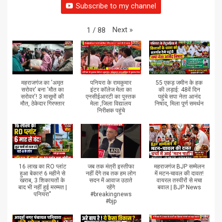
Subscribe to my channel
Next
»
1
/
88
महराजगंज का 'अमृत
पनियरा के रामकुमार
55 एकड़ जमीन के हक
सरोवर' बना 'मौत का
इंटर कॉलेज मेला का
की लड़ाई: 48वें दिन
सरोवर'! 3 मासूमों की
एनसीईआरटी का पुस्तक
पहुंचे सपा नेता आनंद
मौत, ठेकेदार गिरफ्तार
मेला ,जिला विद्यालय
निषाद, मिला पूर्ण समर्थन
निरीक्षक पहुंचे
16 लाख का RO प्लांट
जब तक मंत्री इस्तीफा
महराजगंज BJP सम्मेलन
हुआ बेकार! 6 महीने से
नहीं देंगे तब तक हम लोग
में मटन-चावल की दावत!
खराब, 3 शिकायतों के
सदन में आवाज उठाते
वायरल तस्वीरों से मचा
बाद भी नहीं हुई मरम्मत |
रहेंगे
बवाल | BJP News
पनियरा"
#breakingnews
#bjp