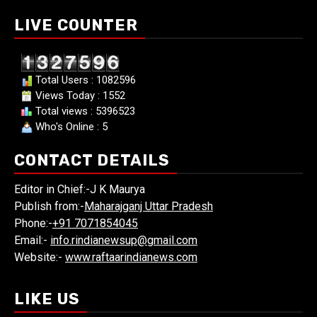
LIVE COUNTER
Total Users : 1082596
Views Today : 1552
Total views : 5396523
Who's Online : 5
CONTACT DETAILS
Editor in Chief:-J K Maurya
Publish from:-
Maharajganj Uttar Pradesh
Phone:-
+91 7071854045
Email:-
info.rindianewsup@gmail.com
Website:-
www.raftaarindianews.com
LIKE US