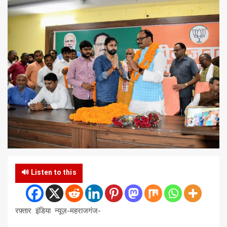
🔊 Listen to this
रफ़्तार इंडिया न्यूज़-महराजगंज-