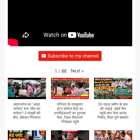
Subscribe to my channel
Next
»
1
/
88
महराजगंज का 'अमृत
पनियरा के रामकुमार
55 एकड़ जमीन के हक
सरोवर' बना 'मौत का
इंटर कॉलेज मेला का
की लड़ाई: 48वें दिन
सरोवर'! 3 मासूमों की
एनसीईआरटी का पुस्तक
पहुंचे सपा नेता आनंद
मौत, ठेकेदार गिरफ्तार
मेला ,जिला विद्यालय
निषाद, मिला पूर्ण समर्थन
निरीक्षक पहुंचे