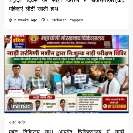
शहादत दिवस पर साड़ी वितरण में अफरा-तफ़री,कई
महिलाएं लौटीं खाली हाथ
2 weeks ago
Gurucharan Prajapati
1 min read
उत्तर प्रदेश
महंत दिग्विजय नाथ आयुर्वेद चिकित्सालय में नाड़ी