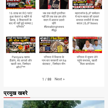
16 लाख का RO प्लांट
जब तक मंत्री इस्तीफा
महराजगंज BJP सम्मेलन
हुआ बेकार! 6 महीने से
नहीं देंगे तब तक हम लोग
में मटन-चावल की दावत!
खराब, 3 शिकायतों के
सदन में आवाज उठाते
वायरल तस्वीरों से मचा
बाद भी नहीं हुई मरम्मत |
रहेंगे
बवाल | BJP News
पनियरा"
#breakingnews
#bjp
Paniyara खराब
पनियरा में विकास के
पनियरा में सूचना लेने
हैंडपंप, बंद आरओ और
नाम बार सरकारी धन ka
पहुंचे सभासद, खाली
खाली जार, जिम्मेदार
बंदरबाट , जिम्मेदार मौन
मिला कार्यालय
कौन?"**
Next
»
1
/
88
प्रमुख खबरे