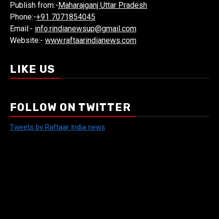
Publish from:-
Maharajganj Uttar Pradesh
Phone:-
+91 7071854045
Email:-
info.rindianewsup@gmail.com
Website:-
www.raftaarindianews.com
LIKE US
FOLLOW ON TWITTER
Tweets by Raftaar India news