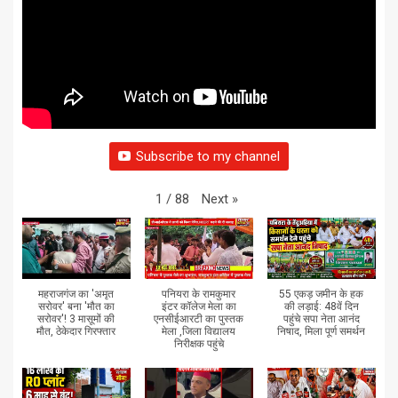
Subscribe to my channel
Next
»
1
/
88
महराजगंज का 'अमृत
पनियरा के रामकुमार
55 एकड़ जमीन के हक
सरोवर' बना 'मौत का
इंटर कॉलेज मेला का
की लड़ाई: 48वें दिन
सरोवर'! 3 मासूमों की
एनसीईआरटी का पुस्तक
पहुंचे सपा नेता आनंद
मौत, ठेकेदार गिरफ्तार
मेला ,जिला विद्यालय
निषाद, मिला पूर्ण समर्थन
निरीक्षक पहुंचे