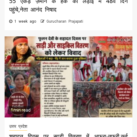
55 एकड़ ज़मीन के हक की लड़ाई में 48वें दिन
पहुंचे,नेता आनंद निषाद
1 week ago
Gurucharan Prajapati
1 min read
उत्तर प्रदेश
शहादत दिवस पर साड़ी वितरण में अफरा-तफ़री,कई