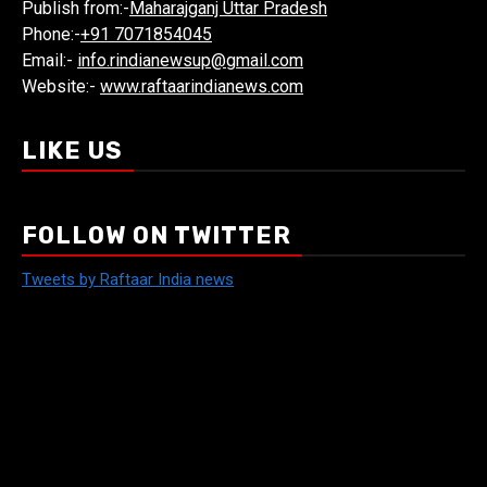
Publish from:-
Maharajganj Uttar Pradesh
Phone:-
+91 7071854045
Email:-
info.rindianewsup@gmail.com
Website:-
www.raftaarindianews.com
LIKE US
FOLLOW ON TWITTER
Tweets by Raftaar India news