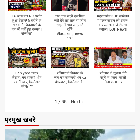
16 लाख का RO प्लांट
जब तक मंत्री इस्तीफा
महराजगंज BJP सम्मेलन
हुआ बेकार! 6 महीने से
नहीं देंगे तब तक हम लोग
में मटन-चावल की दावत!
खराब, 3 शिकायतों के
सदन में आवाज उठाते
वायरल तस्वीरों से मचा
बाद भी नहीं हुई मरम्मत |
रहेंगे
बवाल | BJP News
पनियरा"
#breakingnews
#bjp
Paniyara खराब
पनियरा में विकास के
पनियरा में सूचना लेने
हैंडपंप, बंद आरओ और
नाम बार सरकारी धन ka
पहुंचे सभासद, खाली
खाली जार, जिम्मेदार
बंदरबाट , जिम्मेदार मौन
मिला कार्यालय
कौन?"**
Next
»
1
/
88
प्रमुख खबरे