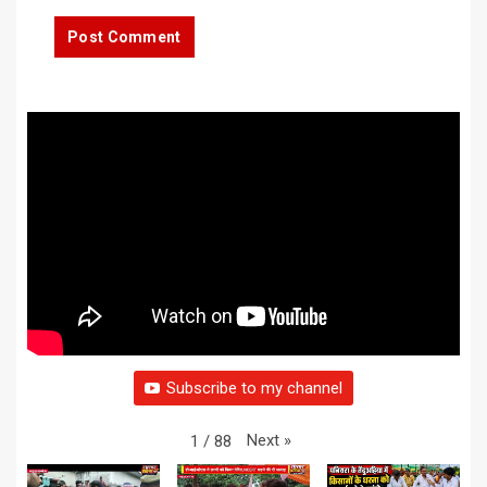
Subscribe to my channel
Next
»
1
/
88