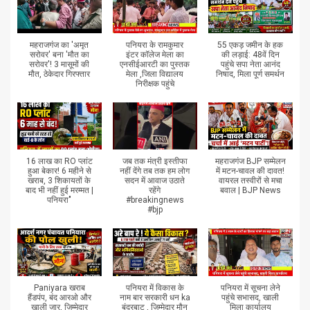
महराजगंज का 'अमृत
पनियरा के रामकुमार
55 एकड़ जमीन के हक
सरोवर' बना 'मौत का
इंटर कॉलेज मेला का
की लड़ाई: 48वें दिन
सरोवर'! 3 मासूमों की
एनसीईआरटी का पुस्तक
पहुंचे सपा नेता आनंद
मौत, ठेकेदार गिरफ्तार
मेला ,जिला विद्यालय
निषाद, मिला पूर्ण समर्थन
निरीक्षक पहुंचे
16 लाख का RO प्लांट
जब तक मंत्री इस्तीफा
महराजगंज BJP सम्मेलन
हुआ बेकार! 6 महीने से
नहीं देंगे तब तक हम लोग
में मटन-चावल की दावत!
खराब, 3 शिकायतों के
सदन में आवाज उठाते
वायरल तस्वीरों से मचा
बाद भी नहीं हुई मरम्मत |
रहेंगे
बवाल | BJP News
पनियरा"
#breakingnews
#bjp
Paniyara खराब
पनियरा में विकास के
पनियरा में सूचना लेने
हैंडपंप, बंद आरओ और
नाम बार सरकारी धन ka
पहुंचे सभासद, खाली
खाली जार, जिम्मेदार
बंदरबाट , जिम्मेदार मौन
मिला कार्यालय