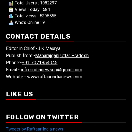
Total Users : 1082297
Views Today : 584
Total views : 5395555
Who's Online : 9
CONTACT DETAILS
Editor in Chief:-J K Maurya
Publish from:-
Maharajganj Uttar Pradesh
Phone:-
+91 7071854045
Email:-
info.rindianewsup@gmail.com
Website:-
www.raftaarindianews.com
LIKE US
FOLLOW ON TWITTER
Tweets by Raftaar India news