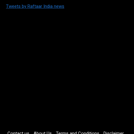
Tweets by Raftaar India news
Contact us
About Us
Terms and Conditions
Disclaimer