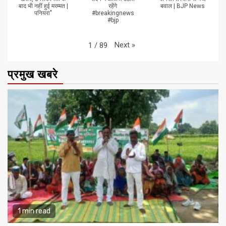
बाद भी नहीं हुई मरम्मत |
रहेंगे
बवाल | BJP News
पनियरा"
#breakingnews
#bjp
Next
»
1
/
89
प्रमुख खबरे
1 min read