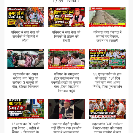
Next
»
1
/
89
पनियरा में सपा नेता को
पनियरा में सपा नेता को
पनियरा नगर पंचायत में
समर्थकों ने सिक्को से
सिक्को से तौलने की
कागजों पर विकास,
तौला
तैयारी
जमीन पर बदहाली
महराजगंज का 'अमृत
पनियरा के रामकुमार
55 एकड़ जमीन के हक
सरोवर' बना 'मौत का
इंटर कॉलेज मेला का
की लड़ाई: 48वें दिन
सरोवर'! 3 मासूमों की
एनसीईआरटी का पुस्तक
पहुंचे सपा नेता आनंद
मौत, ठेकेदार गिरफ्तार
मेला ,जिला विद्यालय
निषाद, मिला पूर्ण समर्थन
निरीक्षक पहुंचे
16 लाख का RO प्लांट
जब तक मंत्री इस्तीफा
महराजगंज BJP सम्मेलन
हुआ बेकार! 6 महीने से
नहीं देंगे तब तक हम लोग
में मटन-चावल की दावत!
खराब, 3 शिकायतों के
सदन में आवाज उठाते
वायरल तस्वीरों से मचा