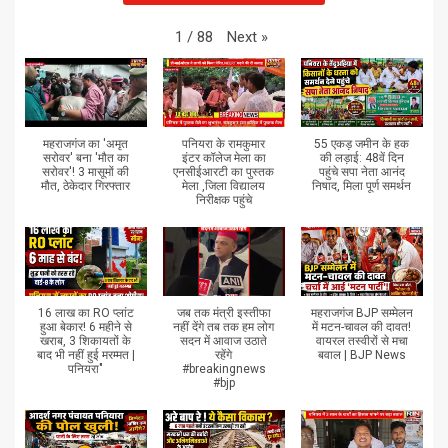
Next
»
1
/
88
महराजगंज का 'अमृत
पनियरा के रामकुमार
55 एकड़ जमीन के हक
सरोवर' बना 'मौत का
इंटर कॉलेज मेला का
की लड़ाई: 48वें दिन
सरोवर'! 3 मासूमों की
एनसीईआरटी का पुस्तक
पहुंचे सपा नेता आनंद
मौत, ठेकेदार गिरफ्तार
मेला ,जिला विद्यालय
निषाद, मिला पूर्ण समर्थन
निरीक्षक पहुंचे
16 लाख का RO प्लांट
जब तक मंत्री इस्तीफा
महराजगंज BJP सम्मेलन
हुआ बेकार! 6 महीने से
नहीं देंगे तब तक हम लोग
में मटन-चावल की दावत!
खराब, 3 शिकायतों के
सदन में आवाज उठाते
वायरल तस्वीरों से मचा
बाद भी नहीं हुई मरम्मत |
रहेंगे
बवाल | BJP News
पनियरा"
#breakingnews
#bjp