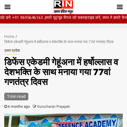
695646163 ,हमारे यूट्यूब चैनल को सबस्क्राइब करें, साथ मे हमारे फेसबुक को लाइक जर
Skip
to
Home
content
डिफेंस एकेडमी गेहूंअना में हर्षोल्लास व देशभक्ति के साथ मनाया गया 77वां गणतंत्र दिवस
उत्तर प्रदेश
डिफेंस एकेडमी गेहूंअना में हर्षोल्लास व
देशभक्ति के साथ मनाया गया 77वां
गणतंत्र दिवस
1 min read
6 months ago
Gurucharan Prajapati