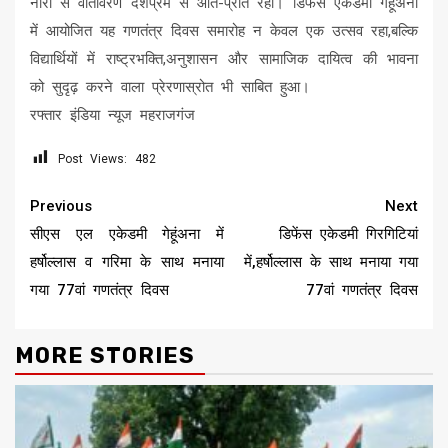
नारों से वातावरण देशप्रेम से ओत-प्रोत रहा। डिफेंस एकेडमी गेहूंअना
में आयोजित यह गणतंत्र दिवस समारोह न केवल एक उत्सव रहा,बल्कि
विद्यार्थियों में राष्ट्रभक्ति,अनुशासन और सामाजिक दायित्व की भावना
को सुदृढ़ करने वाला प्रेरणास्रोत भी साबित हुआ।
रफ्तार इंडिया न्यूज महराजगंज
Post Views:
482
Continue
Previous
Next
Reading
सीएस एल एकेडमी गेहूंअना में
डिफेंस एकेडमी गिरगिटियां
हर्षोल्लास व गरिमा के साथ मनाया
में,हर्षोल्लास के साथ मनाया गया
गया 77वां गणतंत्र दिवस
77वां गणतंत्र दिवस
MORE STORIES