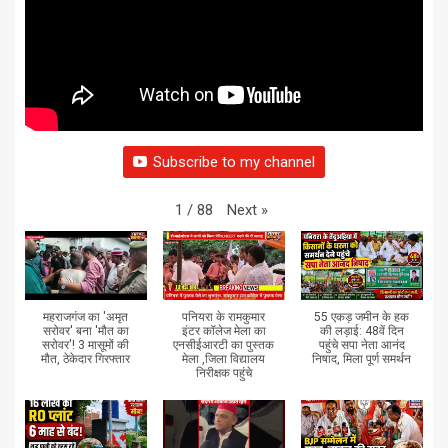
Subscribe to my channel
Next
»
1
/
88
महराजगंज का 'अमृत
पनियरा के रामकुमार
55 एकड़ जमीन के हक
सरोवर' बना 'मौत का
इंटर कॉलेज मेला का
की लड़ाई: 48वें दिन
सरोवर'! 3 मासूमों की
एनसीईआरटी का पुस्तक
पहुंचे सपा नेता आनंद
मौत, ठेकेदार गिरफ्तार
मेला ,जिला विद्यालय
निषाद, मिला पूर्ण समर्थन
निरीक्षक पहुंचे