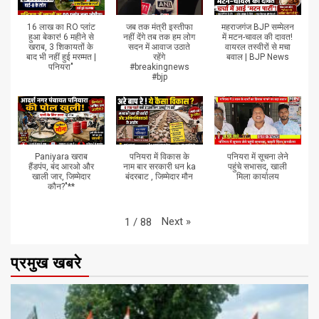
16 लाख का RO प्लांट
जब तक मंत्री इस्तीफा
महराजगंज BJP सम्मेलन
हुआ बेकार! 6 महीने से
नहीं देंगे तब तक हम लोग
में मटन-चावल की दावत!
खराब, 3 शिकायतों के
सदन में आवाज उठाते
वायरल तस्वीरों से मचा
बाद भी नहीं हुई मरम्मत |
रहेंगे
बवाल | BJP News
पनियरा"
#breakingnews
#bjp
Paniyara खराब
पनियरा में विकास के
पनियरा में सूचना लेने
हैंडपंप, बंद आरओ और
नाम बार सरकारी धन ka
पहुंचे सभासद, खाली
खाली जार, जिम्मेदार
बंदरबाट , जिम्मेदार मौन
मिला कार्यालय
कौन?"**
Next
»
1
/
88
प्रमुख खबरे