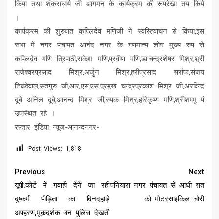
किया तथा शंकराचार्य जी आगमन के कार्यक्रम की रूपरेखा तय किये
।
कार्यक्रम की शुरुवात कपिलदेव मणिजी ने स्वस्तिवाचन से किया,इस
सभा में नगर पंचायत आनंद नगर के गणमान्य लोग मुख्य रुप से
कपिलदेव मणि त्रिपाठी,राकेश मणि,प्रवीण मणि,डा.चन्द्रशेषर मिश्र,श्री
राजेश्वरप्रसाद मिश्र,अर्जुन मिश्र,हरीप्रसाद सर्राफ,संजय
टिबड़ेवाल,सतगुरु जी,आर,एस.एस.प्रमुख चन्द्रप्रकाश मिश्र जी,अरविन्द
दूबे अनिल दूबे,आनन्द मिश्र जी,रुपक मिश्र,हरिकृष्ण मणि,श्रीशम्भू पं
उपस्थित रहे ।
रफ़्तार इंडिया न्यूज-आनन्दनगर-
Post Views:
1,818
Continue
Previous
Next
Reading
यूपी:कोर्ट में गवाही देने जा रही
पनियारा नगर पंचायत से आधी रात
दुष्कर्म पीड़िता का दिनदहाड़े
को मोटरसाइकिल चोरी
अपहरण,मूकदर्शक बन पुलिस देखती