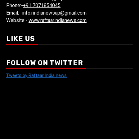
Phone:-
+91 7071854045
Email:-
info.rindianewsup@gmail.com
Website:-
www.raftaarindianews.com
LIKE US
FOLLOW ON TWITTER
Tweets by Raftaar India news