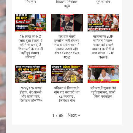
गिरफ्तार
विद्यालय निरीक्षक
पूर्ण समर्थन
पहुंचे
16 लाख का RO
जब तक मंत्री
महराजगंज BJP
प्लांट हुआ बेकार! 6
इस्तीफा नहीं देंगे तब
सम्मेलन में मटन-
महीने से खराब, 3
तक हम लोग सदन में
चावल की दावत!
शिकायतों के बाद भी
आवाज उठाते रहेंगे
वायरल तस्वीरों से
नहीं हुई मरम्मत |
#breakingnews
मचा बवाल | BJP
पनियरा"
#bjp
News
Paniyara खराब
पनियरा में विकास के
पनियरा में सूचना लेने
हैंडपंप, बंद आरओ
नाम बार सरकारी धन
पहुंचे सभासद, खाली
और खाली जार,
ka बंदरबाट ,
मिला कार्यालय
जिम्मेदार कौन?"**
जिम्मेदार मौन
Next
»
1
/
88