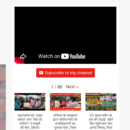
Subscribe to my channel
Next
»
1
/
88
महराजगंज का 'अमृत
पनियरा के रामकुमार
55 एकड़ जमीन के
सरोवर' बना 'मौत का
इंटर कॉलेज मेला का
हक की लड़ाई: 48वें
सरोवर'! 3 मासूमों
एनसीईआरटी का
दिन पहुंचे सपा नेता
की मौत, ठेकेदार
पुस्तक मेला ,जिला
आनंद निषाद, मिला