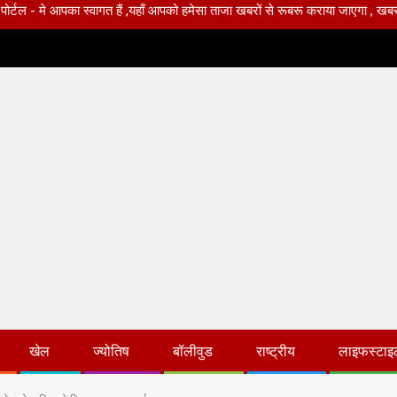
ा स्वागत हैं ,यहाँ आपको हमेसा ताजा खबरों से रूबरू कराया जाएगा , खबर ओर विज्ञापन क
खेल
ज्योतिष
बॉलीवुड
राष्ट्रीय
लाइफस्टाइ