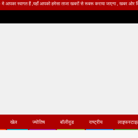
त हैं ,यहाँ आपको हमेसा ताजा खबरों से रूबरू कराया जाएगा , खबर ओर विज्ञापन के लिए 
खेल
ज्योतिष
बॉलीवुड
राष्ट्रीय
लाइफस्टाइ