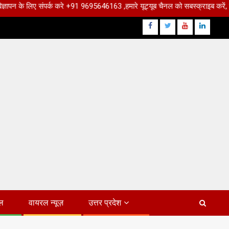
संपर्क करे +91 9695646163 ,हमारे यूट्यूब चैनल को सबस्क्राइब करें, साथ मे हमारे फे
Facebook
Twitter
Youtube
Linkdin
ल
वायरल न्यूज़
उत्तर प्रदेश