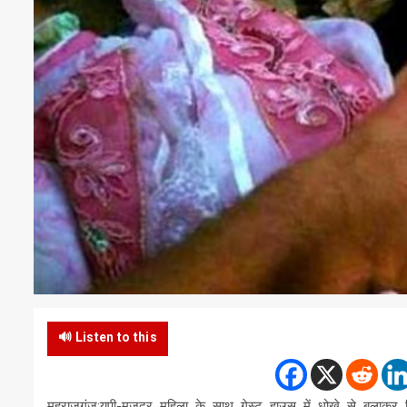
🔊 Listen to this
महराजगंज:यूपी-मजदूर महिला के साथ गेस्ट हाउस में धोखे से बुलाकर कि