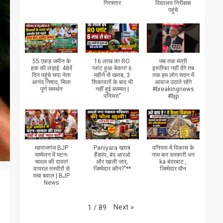
गिरफ्तार
विद्यालय निरीक्षक
पहुंचे
55 एकड़ जमीन के
16 लाख का RO
जब तक मंत्री
हक की लड़ाई: 48वें
प्लांट हुआ बेकार! 6
इस्तीफा नहीं देंगे तब
दिन पहुंचे सपा नेता
महीने से खराब, 3
तक हम लोग सदन में
आनंद निषाद, मिला
शिकायतों के बाद भी
आवाज उठाते रहेंगे
पूर्ण समर्थन
नहीं हुई मरम्मत |
#breakingnews
पनियरा"
#bjp
महराजगंज BJP
Paniyara खराब
पनियरा में विकास के
सम्मेलन में मटन-
हैंडपंप, बंद आरओ
नाम बार सरकारी धन
चावल की दावत!
और खाली जार,
ka बंदरबाट ,
वायरल तस्वीरों से
जिम्मेदार कौन?"**
जिम्मेदार मौन
मचा बवाल | BJP
News
Next
»
1
/
89