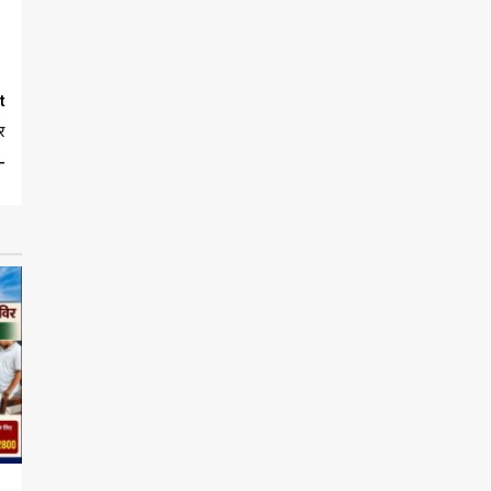
t
र
-