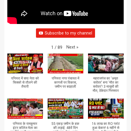
Subscribe to my channel
Next
»
1
/
89
पनियरा में सपा नेता को
पनियरा नगर पंचायत में
महराजगंज का 'अमृत
सिक्को से तौलने की
कागजों पर विकास,
सरोवर' बना 'मौत का
तैयारी
जमीन पर बदहाली
सरोवर'! 3 मासूमों की
मौत, ठेकेदार गिरफ्तार
पनियरा के रामकुमार
55 एकड़ जमीन के हक
16 लाख का RO प्लांट
इंटर कॉलेज मेला का
की लड़ाई: 48वें दिन
हुआ बेकार! 6 महीने से