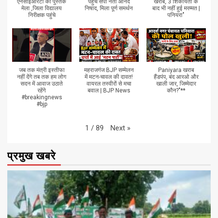
एनसीईआरटी का पुस्तक
पहुंचे सपा नेता आनंद
खराब, 3 शिकायतों के
मेला ,जिला विद्यालय
निषाद, मिला पूर्ण समर्थन
बाद भी नहीं हुई मरम्मत |
निरीक्षक पहुंचे
पनियरा"
जब तक मंत्री इस्तीफा
महराजगंज BJP सम्मेलन
Paniyara खराब
नहीं देंगे तब तक हम लोग
में मटन-चावल की दावत!
हैंडपंप, बंद आरओ और
सदन में आवाज उठाते
वायरल तस्वीरों से मचा
खाली जार, जिम्मेदार
रहेंगे
बवाल | BJP News
कौन?"**
#breakingnews
#bjp
Next
»
1
/
89
प्रमुख खबरे