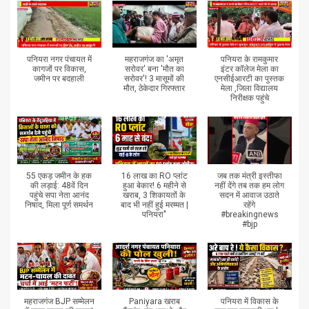
पनियरा नगर पंचायत में
महराजगंज का 'अमृत
पनियरा के रामकुमार
कागजों पर विकास,
सरोवर' बना 'मौत का
इंटर कॉलेज मेला का
जमीन पर बदहाली
सरोवर'! 3 मासूमों की
एनसीईआरटी का पुस्तक
मौत, ठेकेदार गिरफ्तार
मेला ,जिला विद्यालय
निरीक्षक पहुंचे
55 एकड़ जमीन के हक
16 लाख का RO प्लांट
जब तक मंत्री इस्तीफा
की लड़ाई: 48वें दिन
हुआ बेकार! 6 महीने से
नहीं देंगे तब तक हम लोग
पहुंचे सपा नेता आनंद
खराब, 3 शिकायतों के
सदन में आवाज उठाते
निषाद, मिला पूर्ण समर्थन
बाद भी नहीं हुई मरम्मत |
रहेंगे
पनियरा"
#breakingnews
#bjp
महराजगंज BJP सम्मेलन
Paniyara खराब
पनियरा में विकास के