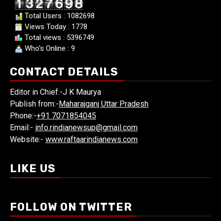
Total Users : 1082698
Views Today : 1778
Total views : 5396749
Who's Online : 9
CONTACT DETAILS
Editor in Chief:-J K Maurya
Publish from:-
Maharajganj Uttar Pradesh
Phone:-
+91 7071854045
Email:-
info.rindianewsup@gmail.com
Website:-
www.raftaarindianews.com
LIKE US
FOLLOW ON TWITTER