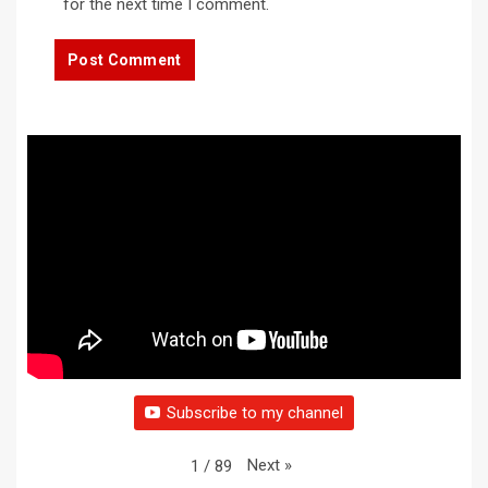
for the next time I comment.
Subscribe to my channel
Next
»
1
/
89