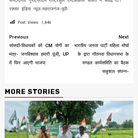
सैनी,दिनेश गुप्ता,प्रदीप राज,राहुल राय,आकाश चौधरी ने बधाई दी।
रफ़्तार इंडिया न्यूज़-महराजगंज-यूपी-
Post Views:
1,846
Continue
Previous
Next
Reading
सांसदों-विधायकों को CM योगी का
भारतीय जनता पार्टी महिला मोर्चा
मंत्र- जनविश्वास हमारी पूंजी, UP
के द्वारा नौतनवा विधानसभा के
में फिर आएगी भाजपा
मण्डल कार्यसमिति का बैठक
सकुशल संपन्न-
MORE STORIES