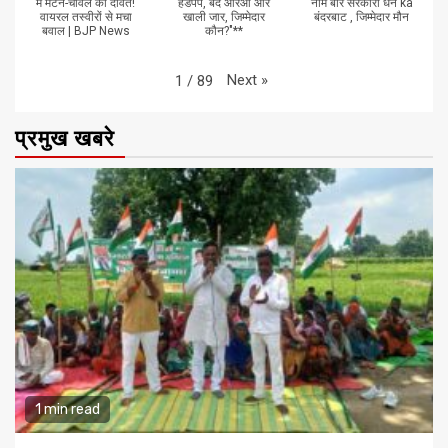
में मटन-चावल की दावत!
हैंडपंप, बंद आरओ और
नाम बार सरकारी धन ka
वायरल तस्वीरों से मचा
खाली जार, जिम्मेदार
बंदरबाट , जिम्मेदार मौन
बवाल | BJP News
कौन?"**
Next
»
1
/
89
प्रमुख खबरे
1 min read