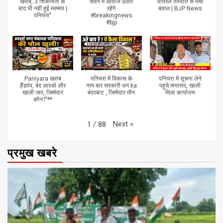
खराब, 3 शिकायतों के
सदन में आवाज उठाते
वायरल तस्वीरों से मचा
बाद भी नहीं हुई मरम्मत |
रहेंगे
बवाल | BJP News
पनियरा"
#breakingnews
#bjp
Paniyara खराब
पनियरा में विकास के
पनियरा में सूचना लेने
हैंडपंप, बंद आरओ और
नाम बार सरकारी धन ka
पहुंचे सभासद, खाली
खाली जार, जिम्मेदार
बंदरबाट , जिम्मेदार मौन
मिला कार्यालय
कौन?"**
Next
»
1
/
88
प्रमुख खबरे