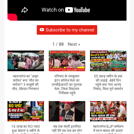
Subscribe to my channel
Next
»
1
/
88
महराजगंज का 'अमृत
पनियरा के रामकुमार
55 एकड़ जमीन के हक
सरोवर' बना 'मौत का
इंटर कॉलेज मेला का
की लड़ाई: 48वें दिन
सरोवर'! 3 मासूमों की
एनसीईआरटी का पुस्तक
पहुंचे सपा नेता आनंद
मौत, ठेकेदार गिरफ्तार
मेला ,जिला विद्यालय
निषाद, मिला पूर्ण समर्थन
निरीक्षक पहुंचे
16 लाख का RO प्लांट
जब तक मंत्री इस्तीफा
महराजगंज BJP सम्मेलन
हुआ बेकार! 6 महीने से
नहीं देंगे तब तक हम लोग
में मटन-चावल की दावत!