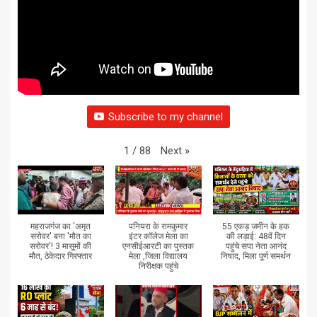
Subscribe to my channel
Next
»
1
/
88
महराजगंज का 'अमृत
पनियरा के रामकुमार
55 एकड़ जमीन के हक
सरोवर' बना 'मौत का
इंटर कॉलेज मेला का
की लड़ाई: 48वें दिन
सरोवर'! 3 मासूमों की
एनसीईआरटी का पुस्तक
पहुंचे सपा नेता आनंद
मौत, ठेकेदार गिरफ्तार
मेला ,जिला विद्यालय
निषाद, मिला पूर्ण समर्थन
निरीक्षक पहुंचे