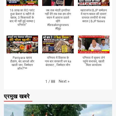
16 लाख का RO प्लांट
जब तक मंत्री इस्तीफा
महराजगंज BJP सम्मेलन
हुआ बेकार! 6 महीने से
नहीं देंगे तब तक हम लोग
में मटन-चावल की दावत!
खराब, 3 शिकायतों के
सदन में आवाज उठाते
वायरल तस्वीरों से मचा
बाद भी नहीं हुई मरम्मत |
रहेंगे
बवाल | BJP News
पनियरा"
#breakingnews
#bjp
Paniyara खराब
पनियरा में विकास के
पनियरा में सूचना लेने
हैंडपंप, बंद आरओ और
नाम बार सरकारी धन ka
पहुंचे सभासद, खाली
खाली जार, जिम्मेदार
बंदरबाट , जिम्मेदार मौन
मिला कार्यालय
कौन?"**
Next
»
1
/
88
प्रमुख खबरे