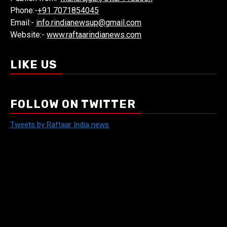
Phone:-
+91 7071854045
Email:-
info.rindianewsup@gmail.com
Website:-
www.raftaarindianews.com
LIKE US
FOLLOW ON TWITTER
Tweets by Raftaar India news