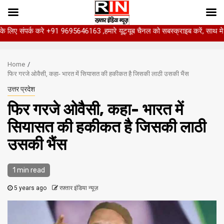
्क करे +91 9695646163 ,हमारे यूट्यूब चैनल को सबस्क्राइब करें, साथ मे हमारे फेसबु
Skip
to
Home
content
फिर गरजे ओवैसी, कहा- भारत में सियासत की हकीकत है जिसकी लाठी उसकी भैंस
उत्तर प्रदेश
फिर गरजे ओवैसी, कहा- भारत में
सियासत की हकीकत है जिसकी लाठी
उसकी भैंस
1 min read
5 years ago
रफ़्तार इंडिया न्यूज़