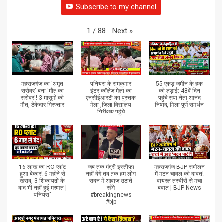
Subscribe to my channel
Next
»
1
/
88
महराजगंज का 'अमृत
पनियरा के रामकुमार
55 एकड़ जमीन के हक
सरोवर' बना 'मौत का
इंटर कॉलेज मेला का
की लड़ाई: 48वें दिन
सरोवर'! 3 मासूमों की
एनसीईआरटी का पुस्तक
पहुंचे सपा नेता आनंद
मौत, ठेकेदार गिरफ्तार
मेला ,जिला विद्यालय
निषाद, मिला पूर्ण समर्थन
निरीक्षक पहुंचे
16 लाख का RO प्लांट
जब तक मंत्री इस्तीफा
महराजगंज BJP सम्मेलन
हुआ बेकार! 6 महीने से
नहीं देंगे तब तक हम लोग
में मटन-चावल की दावत!
खराब, 3 शिकायतों के
सदन में आवाज उठाते
वायरल तस्वीरों से मचा
बाद भी नहीं हुई मरम्मत |
रहेंगे
बवाल | BJP News
पनियरा"
#breakingnews
#bjp