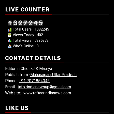
LIVE COUNTER
Total Users : 1082245
Views Today : 402
Total views : 5395373
Who's Online : 3
CONTACT DETAILS
Editor in Chief:-J K Maurya
Publish from:-
Maharajganj Uttar Pradesh
Phone:-
+91 7071854045
Email:-
info.rindianewsup@gmail.com
Website:-
www.raftaarindianews.com
LIKE US