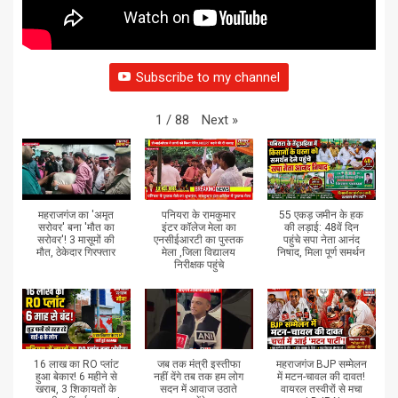
Subscribe to my channel
Next
»
1
/
88
महराजगंज का 'अमृत
पनियरा के रामकुमार
55 एकड़ जमीन के हक
सरोवर' बना 'मौत का
इंटर कॉलेज मेला का
की लड़ाई: 48वें दिन
सरोवर'! 3 मासूमों की
एनसीईआरटी का पुस्तक
पहुंचे सपा नेता आनंद
मौत, ठेकेदार गिरफ्तार
मेला ,जिला विद्यालय
निषाद, मिला पूर्ण समर्थन
निरीक्षक पहुंचे
16 लाख का RO प्लांट
जब तक मंत्री इस्तीफा
महराजगंज BJP सम्मेलन
हुआ बेकार! 6 महीने से
नहीं देंगे तब तक हम लोग
में मटन-चावल की दावत!
खराब, 3 शिकायतों के
सदन में आवाज उठाते
वायरल तस्वीरों से मचा