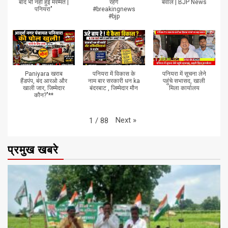
बाद भी नहीं हुई मरम्मत |
रहेंगे
बवाल | BJP News
पनियरा"
#breakingnews
#bjp
Paniyara खराब
पनियरा में विकास के
पनियरा में सूचना लेने
हैंडपंप, बंद आरओ और
नाम बार सरकारी धन ka
पहुंचे सभासद, खाली
खाली जार, जिम्मेदार
बंदरबाट , जिम्मेदार मौन
मिला कार्यालय
कौन?"**
Next
»
1
/
88
प्रमुख खबरे