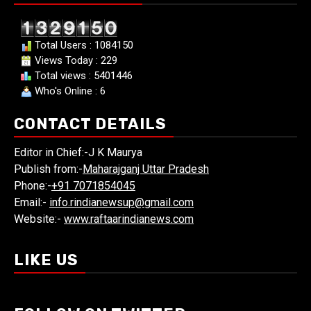
Total Users : 1084150
Views Today : 229
Total views : 5401446
Who's Online : 6
CONTACT DETAILS
Editor in Chief:-J K Maurya
Publish from:-
Maharajganj Uttar Pradesh
Phone:-
+91 7071854045
Email:-
info.rindianewsup@gmail.com
Website:-
www.raftaarindianews.com
LIKE US