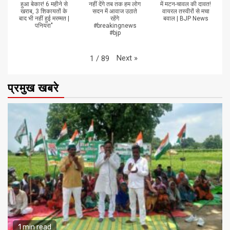
हुआ बेकार! 6 महीने से
नहीं देंगे तब तक हम लोग
में मटन-चावल की दावत!
खराब, 3 शिकायतों के
सदन में आवाज उठाते
वायरल तस्वीरों से मचा
बाद भी नहीं हुई मरम्मत |
रहेंगे
बवाल | BJP News
पनियरा"
#breakingnews
#bjp
Next
»
1
/
89
प्रमुख खबरे
1 min read