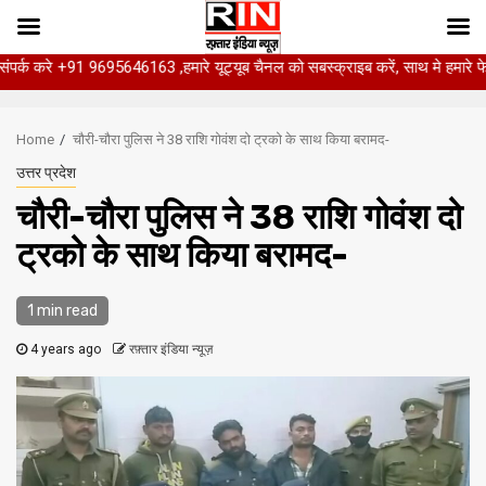
रे +91 9695646163 ,हमारे यूट्यूब चैनल को सबस्क्राइब करें, साथ मे हमारे फेसबुक को 
Skip
to
Home
चौरी-चौरा पुलिस ने 38 राशि गोवंश दो ट्रको के साथ किया बरामद-
content
उत्तर प्रदेश
चौरी-चौरा पुलिस ने 38 राशि गोवंश दो
ट्रको के साथ किया बरामद-
1 min read
4 years ago
रफ़्तार इंडिया न्यूज़