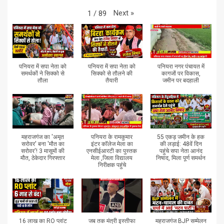
Next
»
1
/
89
पनियरा में सपा नेता को
पनियरा में सपा नेता को
पनियरा नगर पंचायत में
समर्थकों ने सिक्को से
सिक्को से तौलने की
कागजों पर विकास,
तौला
तैयारी
जमीन पर बदहाली
महराजगंज का 'अमृत
पनियरा के रामकुमार
55 एकड़ जमीन के हक
सरोवर' बना 'मौत का
इंटर कॉलेज मेला का
की लड़ाई: 48वें दिन
सरोवर'! 3 मासूमों की
एनसीईआरटी का पुस्तक
पहुंचे सपा नेता आनंद
मौत, ठेकेदार गिरफ्तार
मेला ,जिला विद्यालय
निषाद, मिला पूर्ण समर्थन
निरीक्षक पहुंचे
16 लाख का RO प्लांट
जब तक मंत्री इस्तीफा
महराजगंज BJP सम्मेलन