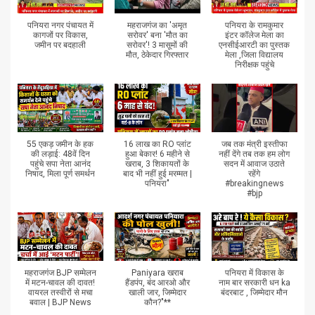
पनियरा नगर पंचायत में
महराजगंज का 'अमृत
पनियरा के रामकुमार
कागजों पर विकास,
सरोवर' बना 'मौत का
इंटर कॉलेज मेला का
जमीन पर बदहाली
सरोवर'! 3 मासूमों की
एनसीईआरटी का पुस्तक
मौत, ठेकेदार गिरफ्तार
मेला ,जिला विद्यालय
निरीक्षक पहुंचे
55 एकड़ जमीन के हक
16 लाख का RO प्लांट
जब तक मंत्री इस्तीफा
की लड़ाई: 48वें दिन
हुआ बेकार! 6 महीने से
नहीं देंगे तब तक हम लोग
पहुंचे सपा नेता आनंद
खराब, 3 शिकायतों के
सदन में आवाज उठाते
निषाद, मिला पूर्ण समर्थन
बाद भी नहीं हुई मरम्मत |
रहेंगे
पनियरा"
#breakingnews
#bjp
महराजगंज BJP सम्मेलन
Paniyara खराब
पनियरा में विकास के
में मटन-चावल की दावत!
हैंडपंप, बंद आरओ और
नाम बार सरकारी धन ka
वायरल तस्वीरों से मचा
खाली जार, जिम्मेदार
बंदरबाट , जिम्मेदार मौन
बवाल | BJP News
कौन?"**