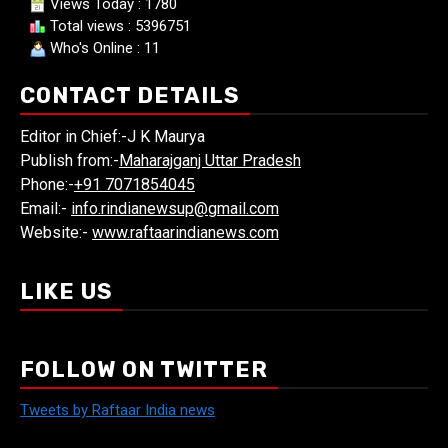
Views Today : 1780
Total views : 5396751
Who's Online : 11
CONTACT DETAILS
Editor in Chief:-J K Maurya
Publish from:-
Maharajganj Uttar Pradesh
Phone:-
+91 7071854045
Email:-
info.rindianewsup@gmail.com
Website:-
www.raftaarindianews.com
LIKE US
FOLLOW ON TWITTER
Tweets by Raftaar India news