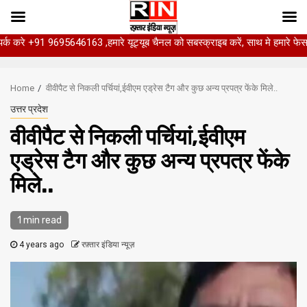
46163 ,हमारे यूट्यूब चैनल को सबस्क्राइब करें, साथ मे हमारे फेसबुक को लाइक जरूर क
Skip
to
Home
वीवीपैट से निकली पर्चियां,ईवीएम एड्रेस टैग और कुछ अन्‍य प्रपत्र फेंके मिले..
content
उत्तर प्रदेश
वीवीपैट से निकली पर्चियां,ईवीएम
एड्रेस टैग और कुछ अन्‍य प्रपत्र फेंके
मिले..
1 min read
4 years ago
रफ़्तार इंडिया न्यूज़