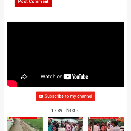
Subscribe to my channel
Next
»
1
/
89