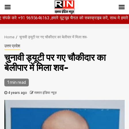
91 9695646163 ,हमारे यूट्यूब चैनल को सबस्क्राइब करें, साथ मे हमारे फेसबुक को लाइ
Skip
to
Home
चुनावी ड्यूटी पर गए चौकीदार का बेलीपार में मिला शव-
content
उत्तर प्रदेश
चुनावी ड्यूटी पर गए चौकीदार का
बेलीपार में मिला शव-
1 min read
4 years ago
रफ़्तार इंडिया न्यूज़