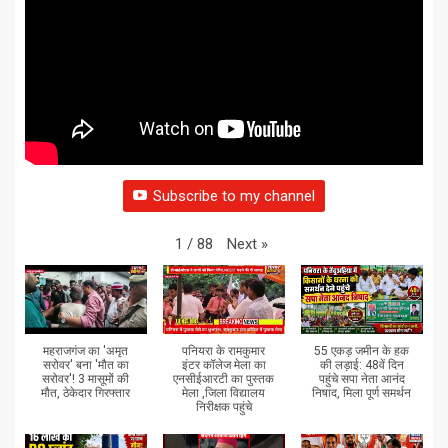
Subscribe to my channel
Next
»
1
/
88
महराजगंज का 'अमृत
पनियरा के रामकुमार
55 एकड़ जमीन के हक
सरोवर' बना 'मौत का
इंटर कॉलेज मेला का
की लड़ाई: 48वें दिन
सरोवर'! 3 मासूमों की
एनसीईआरटी का पुस्तक
पहुंचे सपा नेता आनंद
मौत, ठेकेदार गिरफ्तार
मेला ,जिला विद्यालय
निषाद, मिला पूर्ण समर्थन
निरीक्षक पहुंचे