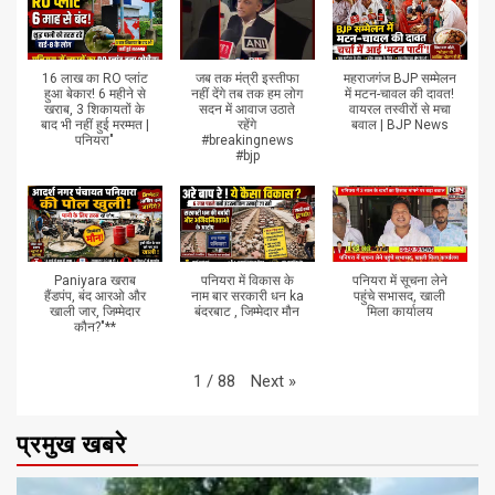
16 लाख का RO प्लांट
जब तक मंत्री इस्तीफा
महराजगंज BJP सम्मेलन
हुआ बेकार! 6 महीने से
नहीं देंगे तब तक हम लोग
में मटन-चावल की दावत!
खराब, 3 शिकायतों के
सदन में आवाज उठाते
वायरल तस्वीरों से मचा
बाद भी नहीं हुई मरम्मत |
रहेंगे
बवाल | BJP News
पनियरा"
#breakingnews
#bjp
Paniyara खराब
पनियरा में विकास के
पनियरा में सूचना लेने
हैंडपंप, बंद आरओ और
नाम बार सरकारी धन ka
पहुंचे सभासद, खाली
खाली जार, जिम्मेदार
बंदरबाट , जिम्मेदार मौन
मिला कार्यालय
कौन?"**
Next
»
1
/
88
प्रमुख खबरे