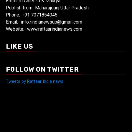
Editor in Chief:-J K Maurya
Publish from:-
Maharajganj Uttar Pradesh
Phone:-
+91 7071854045
Email:-
info.rindianewsup@gmail.com
Website:-
www.raftaarindianews.com
LIKE US
FOLLOW ON TWITTER
Tweets by Raftaar India news