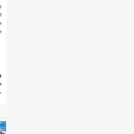
ा
ी
ल
ज
t
े
-