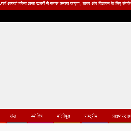
सा ताजा खबरों से रूबरू कराया जाएगा , खबर ओर विज्ञापन के लिए संपर्क करे +91 969564
खेल
ज्योतिष
बॉलीवुड
राष्ट्रीय
लाइफस्टाइ