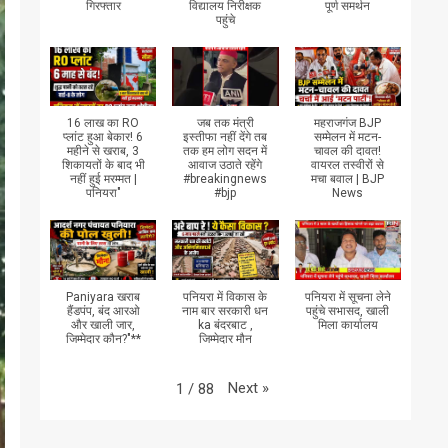
गिरफ्तार
विद्यालय निरीक्षक
पूर्ण समर्थन
पहुंचे
16 लाख का RO
जब तक मंत्री
महराजगंज BJP
प्लांट हुआ बेकार! 6
इस्तीफा नहीं देंगे तब
सम्मेलन में मटन-
महीने से खराब, 3
तक हम लोग सदन में
चावल की दावत!
शिकायतों के बाद भी
आवाज उठाते रहेंगे
वायरल तस्वीरों से
नहीं हुई मरम्मत |
#breakingnews
मचा बवाल | BJP
पनियरा"
#bjp
News
Paniyara खराब
पनियरा में विकास के
पनियरा में सूचना लेने
हैंडपंप, बंद आरओ
नाम बार सरकारी धन
पहुंचे सभासद, खाली
और खाली जार,
ka बंदरबाट ,
मिला कार्यालय
जिम्मेदार कौन?"**
जिम्मेदार मौन
Next
»
1
/
88