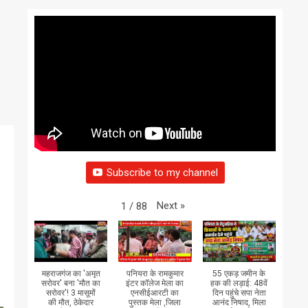
Subscribe to my channel
Next
»
1
/
88
महराजगंज का 'अमृत
पनियरा के रामकुमार
55 एकड़ जमीन के
सरोवर' बना 'मौत का
इंटर कॉलेज मेला का
हक की लड़ाई: 48वें
सरोवर'! 3 मासूमों
एनसीईआरटी का
दिन पहुंचे सपा नेता
की मौत, ठेकेदार
पुस्तक मेला ,जिला
आनंद निषाद, मिला