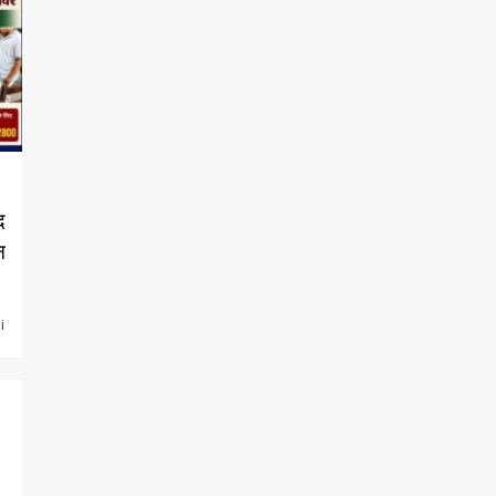
द
न
i