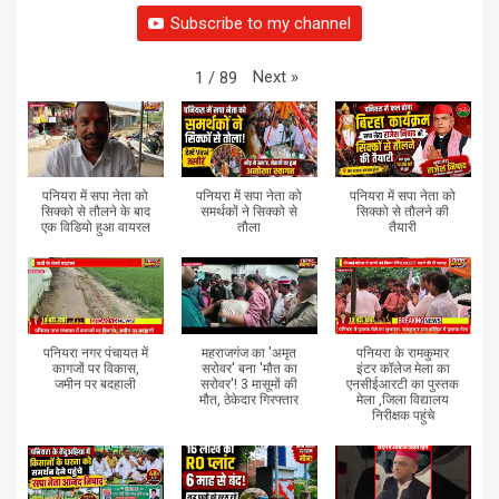
Subscribe to my channel
Next
»
1
/
89
पनियरा में सपा नेता को
पनियरा में सपा नेता को
पनियरा में सपा नेता को
सिक्को से तौलने के बाद
समर्थकों ने सिक्को से
सिक्को से तौलने की
एक विडियो हुआ वायरल
तौला
तैयारी
पनियरा नगर पंचायत में
महराजगंज का 'अमृत
पनियरा के रामकुमार
कागजों पर विकास,
सरोवर' बना 'मौत का
इंटर कॉलेज मेला का
जमीन पर बदहाली
सरोवर'! 3 मासूमों की
एनसीईआरटी का पुस्तक
मौत, ठेकेदार गिरफ्तार
मेला ,जिला विद्यालय
निरीक्षक पहुंचे