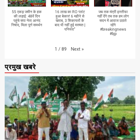
55 एकड़ जमीन के हक
16 लाख का RO प्लांट
जब तक मंत्री इस्तीफा
की लड़ाई: 48वें दिन
हुआ बेकार! 6 महीने से
नहीं देंगे तब तक हम लोग
पहुंचे सपा नेता आनंद
खराब, 3 शिकायतों के
सदन में आवाज उठाते
निषाद, मिला पूर्ण समर्थन
बाद भी नहीं हुई मरम्मत |
रहेंगे
पनियरा"
#breakingnews
#bjp
Next
»
1
/
89
प्रमुख खबरे