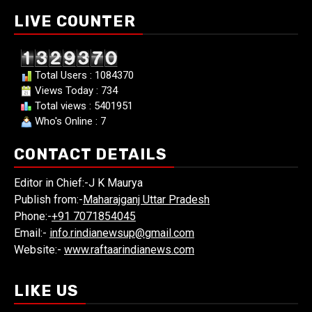
LIVE COUNTER
Total Users : 1084370
Views Today : 734
Total views : 5401951
Who's Online : 7
CONTACT DETAILS
Editor in Chief:-J K Maurya
Publish from:-
Maharajganj Uttar Pradesh
Phone:-
+91 7071854045
Email:-
info.rindianewsup@gmail.com
Website:-
www.raftaarindianews.com
LIKE US