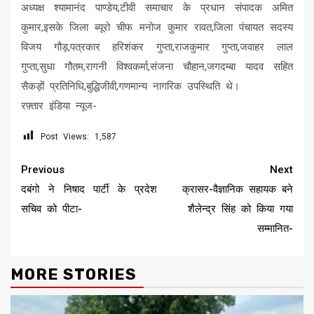
अध्यक्ष श्यामानंद पाण्डेय,टीवी समाचार के प्रधान संपादक अमित
कुमार,इसके जिला ब्यूरो चीफ मनोज कुमार रावत,जिला पंचायत सदस्य
विजय गौड़,पत्रकार हरिशंकर गुप्ता,राजकुमार गुप्ता,जवाहर लाल
गुप्ता,सुधा गौतम,रागनी विश्वकर्मा,संजना चौहान,जगदम्बा यादव सहित
सैकड़ों प्रतिनिधि,बुद्धिजीवी,गणमान्य नागरिक उपस्थिति थे।
रफ़्तार इंडिया न्यूज-
Post Views:
1,587
Continue
Previous
Next
Reading
दबंगो ने निषाद पार्टी के प्रदेश
क्रासर-वैज्ञानिक सहायक बने
सचिव को पीटा-
शैलेन्द्र सिंह को किया गया
सम्मानित-
MORE STORIES