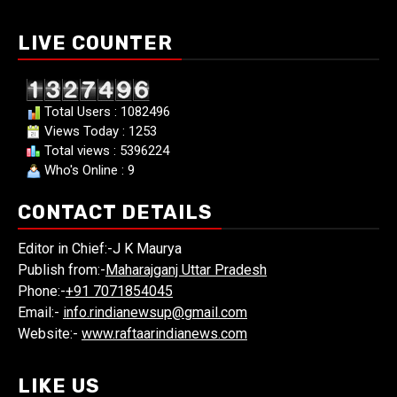
LIVE COUNTER
Total Users : 1082496
Views Today : 1253
Total views : 5396224
Who's Online : 9
CONTACT DETAILS
Editor in Chief:-J K Maurya
Publish from:-
Maharajganj Uttar Pradesh
Phone:-
+91 7071854045
Email:-
info.rindianewsup@gmail.com
Website:-
www.raftaarindianews.com
LIKE US