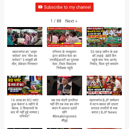
Subscribe to my channel
Next
»
1
/
88
महराजगंज का 'अमृत
पनियरा के रामकुमार
55 एकड़ जमीन के हक
सरोवर' बना 'मौत का
इंटर कॉलेज मेला का
की लड़ाई: 48वें दिन
सरोवर'! 3 मासूमों की
एनसीईआरटी का पुस्तक
पहुंचे सपा नेता आनंद
मौत, ठेकेदार गिरफ्तार
मेला ,जिला विद्यालय
निषाद, मिला पूर्ण समर्थन
निरीक्षक पहुंचे
16 लाख का RO प्लांट
जब तक मंत्री इस्तीफा
महराजगंज BJP सम्मेलन
हुआ बेकार! 6 महीने से
नहीं देंगे तब तक हम लोग
में मटन-चावल की दावत!
खराब, 3 शिकायतों के
सदन में आवाज उठाते
वायरल तस्वीरों से मचा
बाद भी नहीं हुई मरम्मत |
रहेंगे
बवाल | BJP News
पनियरा"
#breakingnews
#bjp