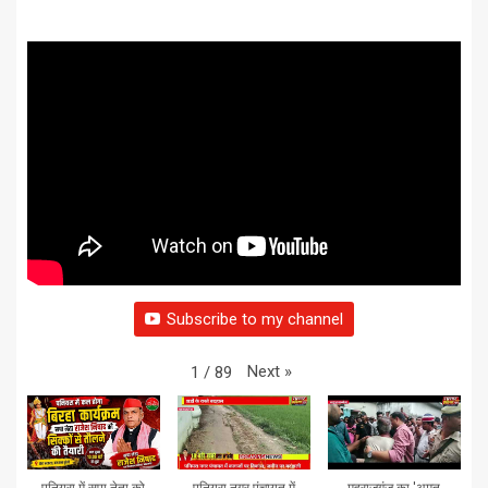
Subscribe to my channel
Next
»
1
/
89