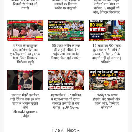
पनियरा में सपा नेता को
पनियरा नगर पंचायत में
महराजगंज का 'अमृत
सिक्को से तौलने की
कागजों पर विकास,
सरोवर' बना 'मौत का
तैयारी
जमीन पर बदहाली
सरोवर'! 3 मासूमों की
मौत, ठेकेदार गिरफ्तार
पनियरा के रामकुमार
55 एकड़ जमीन के हक
16 लाख का RO प्लांट
इंटर कॉलेज मेला का
की लड़ाई: 48वें दिन
हुआ बेकार! 6 महीने से
एनसीईआरटी का पुस्तक
पहुंचे सपा नेता आनंद
खराब, 3 शिकायतों के
मेला ,जिला विद्यालय
निषाद, मिला पूर्ण समर्थन
बाद भी नहीं हुई मरम्मत |
निरीक्षक पहुंचे
पनियरा"
जब तक मंत्री इस्तीफा
महराजगंज BJP सम्मेलन
Paniyara खराब
नहीं देंगे तब तक हम लोग
में मटन-चावल की दावत!
हैंडपंप, बंद आरओ और
सदन में आवाज उठाते
वायरल तस्वीरों से मचा
खाली जार, जिम्मेदार
रहेंगे
बवाल | BJP News
कौन?"**
#breakingnews
#bjp
Next
»
1
/
89