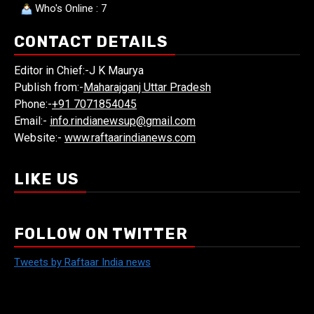
Who's Online : 7
CONTACT DETAILS
Editor in Chief:-J K Maurya
Publish from:-
Maharajganj Uttar Pradesh
Phone:-
+91 7071854045
Email:-
info.rindianewsup@gmail.com
Website:-
www.raftaarindianews.com
LIKE US
FOLLOW ON TWITTER
Tweets by Raftaar India news