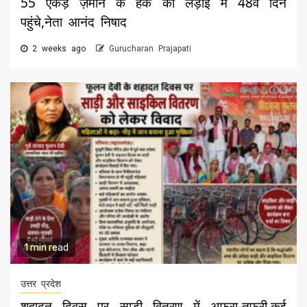
55 एकड़ ज़मीन के हक की लड़ाई में 48वें दिन
पहुंचे,नेता आनंद निषाद
2 weeks ago
Gurucharan Prajapati
1 min read
उत्तर प्रदेश
शहादत दिवस पर साड़ी वितरण में अफरा-तफ़री,कई