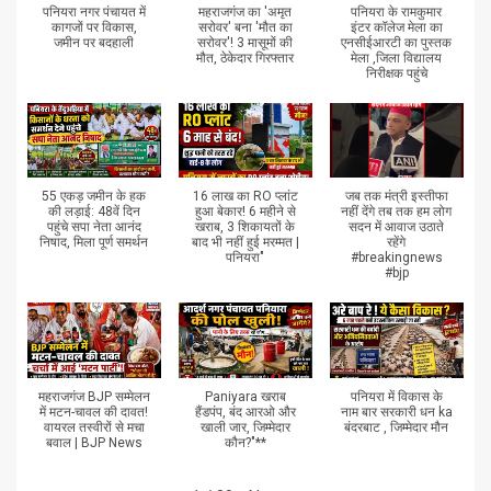
पनियरा नगर पंचायत में
महराजगंज का 'अमृत
पनियरा के रामकुमार
कागजों पर विकास,
सरोवर' बना 'मौत का
इंटर कॉलेज मेला का
जमीन पर बदहाली
सरोवर'! 3 मासूमों की
एनसीईआरटी का पुस्तक
मौत, ठेकेदार गिरफ्तार
मेला ,जिला विद्यालय
निरीक्षक पहुंचे
55 एकड़ जमीन के हक
16 लाख का RO प्लांट
जब तक मंत्री इस्तीफा
की लड़ाई: 48वें दिन
हुआ बेकार! 6 महीने से
नहीं देंगे तब तक हम लोग
पहुंचे सपा नेता आनंद
खराब, 3 शिकायतों के
सदन में आवाज उठाते
निषाद, मिला पूर्ण समर्थन
बाद भी नहीं हुई मरम्मत |
रहेंगे
पनियरा"
#breakingnews
#bjp
महराजगंज BJP सम्मेलन
Paniyara खराब
पनियरा में विकास के
में मटन-चावल की दावत!
हैंडपंप, बंद आरओ और
नाम बार सरकारी धन ka
वायरल तस्वीरों से मचा
खाली जार, जिम्मेदार
बंदरबाट , जिम्मेदार मौन
बवाल | BJP News
कौन?"**