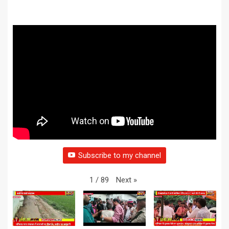
Subscribe to my channel
Next
»
1
/
89