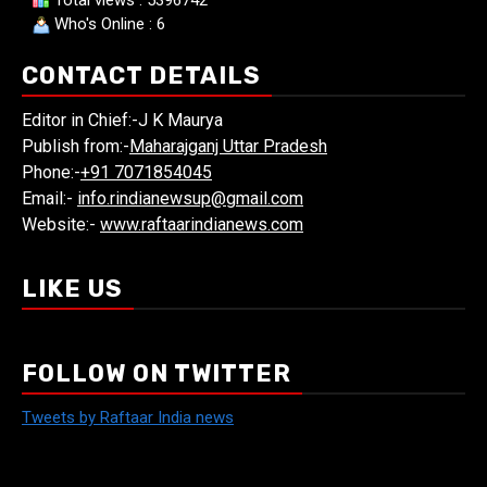
Total views : 5396742
Who's Online : 6
CONTACT DETAILS
Editor in Chief:-J K Maurya
Publish from:-
Maharajganj Uttar Pradesh
Phone:-
+91 7071854045
Email:-
info.rindianewsup@gmail.com
Website:-
www.raftaarindianews.com
LIKE US
FOLLOW ON TWITTER
Tweets by Raftaar India news