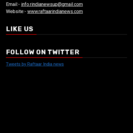
Email:-
info.rindianewsup@gmail.com
Website:-
www.raftaarindianews.com
LIKE US
FOLLOW ON TWITTER
Tweets by Raftaar India news