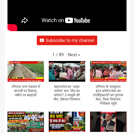
Subscribe to my channel
Next
»
1
/
89
पनियरा नगर पंचायत में
महराजगंज का 'अमृत
पनियरा के रामकुमार
कागजों पर विकास,
सरोवर' बना 'मौत का
इंटर कॉलेज मेला का
जमीन पर बदहाली
सरोवर'! 3 मासूमों की
एनसीईआरटी का पुस्तक
मौत, ठेकेदार गिरफ्तार
मेला ,जिला विद्यालय
निरीक्षक पहुंचे