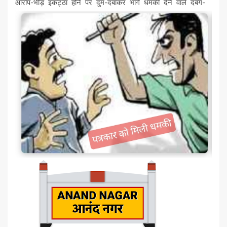
आरोप-भीड़ इकट्ठा होने पर दुम-दबाकर भागे धमकी देने वाले दबंग-