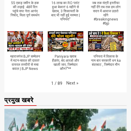
55 एकड़ जमीन के हक
16 लाख का RO प्लांट
जब तक मंत्री इस्तीफा
की लड़ाई: 48वें दिन
हुआ बेकार! 6 महीने से
नहीं देंगे तब तक हम लोग
पहुंचे सपा नेता आनंद
खराब, 3 शिकायतों के
सदन में आवाज उठाते
निषाद, मिला पूर्ण समर्थन
बाद भी नहीं हुई मरम्मत |
रहेंगे
पनियरा"
#breakingnews
#bjp
महराजगंज BJP सम्मेलन
Paniyara खराब
पनियरा में विकास के
में मटन-चावल की दावत!
हैंडपंप, बंद आरओ और
नाम बार सरकारी धन ka
वायरल तस्वीरों से मचा
खाली जार, जिम्मेदार
बंदरबाट , जिम्मेदार मौन
बवाल | BJP News
कौन?"**
Next
»
1
/
89
प्रमुख खबरे