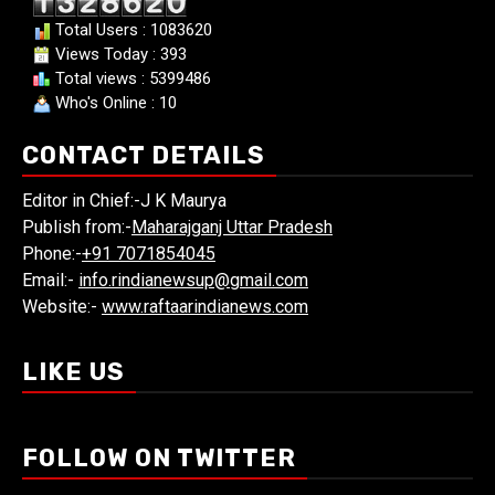
Total Users : 1083620
Views Today : 393
Total views : 5399486
Who's Online : 10
CONTACT DETAILS
Editor in Chief:-J K Maurya
Publish from:-
Maharajganj Uttar Pradesh
Phone:-
+91 7071854045
Email:-
info.rindianewsup@gmail.com
Website:-
www.raftaarindianews.com
LIKE US
FOLLOW ON TWITTER