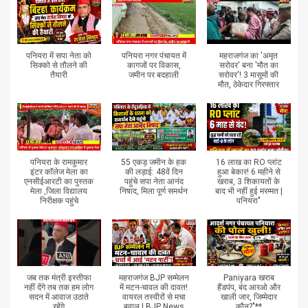
पनियरा में सपा नेता को
पनियरा नगर पंचायत में
महराजगंज का 'अमृत
सिक्को से तौलने की
कागजों पर विकास,
सरोवर' बना 'मौत का
तैयारी
जमीन पर बदहाली
सरोवर'! 3 मासूमों की
मौत, ठेकेदार गिरफ्तार
पनियरा के रामकुमार
55 एकड़ जमीन के हक
16 लाख का RO प्लांट
इंटर कॉलेज मेला का
की लड़ाई: 48वें दिन
हुआ बेकार! 6 महीने से
एनसीईआरटी का पुस्तक
पहुंचे सपा नेता आनंद
खराब, 3 शिकायतों के
मेला ,जिला विद्यालय
निषाद, मिला पूर्ण समर्थन
बाद भी नहीं हुई मरम्मत |
निरीक्षक पहुंचे
पनियरा"
जब तक मंत्री इस्तीफा
महराजगंज BJP सम्मेलन
Paniyara खराब
नहीं देंगे तब तक हम लोग
में मटन-चावल की दावत!
हैंडपंप, बंद आरओ और
सदन में आवाज उठाते
वायरल तस्वीरों से मचा
खाली जार, जिम्मेदार
रहेंगे
बवाल | BJP News
कौन?"**