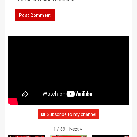
Subscribe to my channel
Next
»
1
/
89