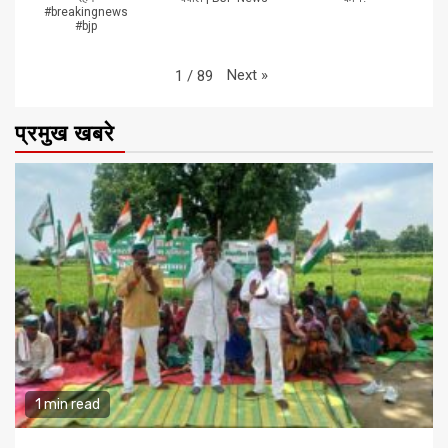
#breakingnews
#bjp
Next
»
1
/
89
प्रमुख खबरे
1 min read