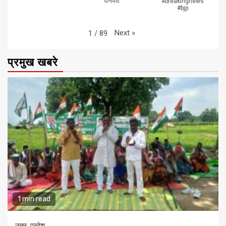
पनियरा"
#breakingnews
#bjp
Next
»
1
/
89
प्रमुख खबरे
1 min read
उत्तर प्रदेश