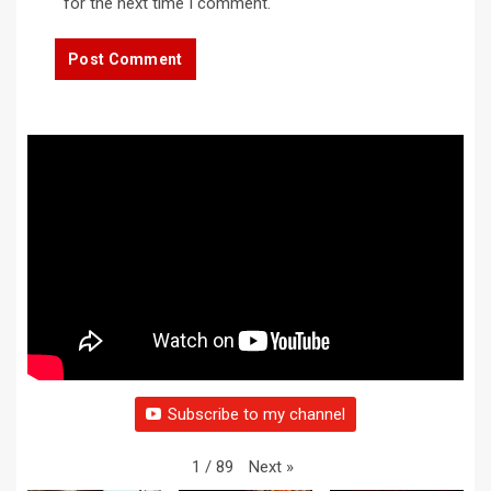
for the next time I comment.
Subscribe to my channel
Next
»
1
/
89