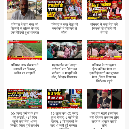
पनियरा में सपा नेता को
पनियरा में सपा नेता को
पनियरा में सपा नेता को
सिक्को से तौलने के बाद
समर्थकों ने सिक्को से
सिक्को से तौलने की
एक विडियो हुआ वायरल
तौला
तैयारी
पनियरा नगर पंचायत में
महराजगंज का 'अमृत
पनियरा के रामकुमार
कागजों पर विकास,
सरोवर' बना 'मौत का
इंटर कॉलेज मेला का
जमीन पर बदहाली
सरोवर'! 3 मासूमों की
एनसीईआरटी का पुस्तक
मौत, ठेकेदार गिरफ्तार
मेला ,जिला विद्यालय
निरीक्षक पहुंचे
55 एकड़ जमीन के हक
16 लाख का RO प्लांट
जब तक मंत्री इस्तीफा
की लड़ाई: 48वें दिन
हुआ बेकार! 6 महीने से
नहीं देंगे तब तक हम लोग
पहुंचे सपा नेता आनंद
खराब, 3 शिकायतों के
सदन में आवाज उठाते
निषाद, मिला पूर्ण समर्थन
बाद भी नहीं हुई मरम्मत |
रहेंगे