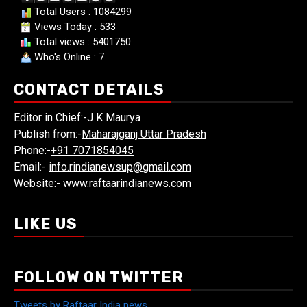
Total Users : 1084299
Views Today : 533
Total views : 5401750
Who's Online : 7
CONTACT DETAILS
Editor in Chief:-J K Maurya
Publish from:-
Maharajganj Uttar Pradesh
Phone:-
+91 7071854045
Email:-
info.rindianewsup@gmail.com
Website:-
www.raftaarindianews.com
LIKE US
FOLLOW ON TWITTER
Tweets by Raftaar India news