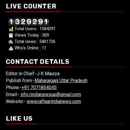
LIVE COUNTER
Total Users : 1084291
Views Today : 509
Total views : 5401726
Who's Online : 11
CONTACT DETAILS
Editor in Chief:-J K Maurya
Publish from:-
Maharajganj Uttar Pradesh
Phone:-
+91 7071854045
Email:-
info.rindianewsup@gmail.com
Website:-
www.raftaarindianews.com
LIKE US