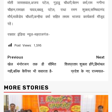
मोती जायसवाल,अजय पटेल, गुड्डू चौधरी,चेतन वर्मा,राम नगीना
चौहान,रामाज्ञा यादव,बबलू पटेल, राधा रमण शुक्ला,सच्चिदानंद
मौर्य,मार्कंडेय चौधरी,कन्हैया वर्मा सहित तमाम भाजपा कार्यकर्ता मौजूद
रहे।
रफ़्तार इंडिया न्यूज-महराजगंज-
Post Views:
1,595
Continue
Previous
Next
Reading
खेल मंनोरजन तक ही सीमित
शिवप्रताप शुक्ला होंगे,हिमांचल
नही,बल्कि कैरियर भी सवारता है-
प्रदेश के नए राज्यपाल-
MORE STORIES