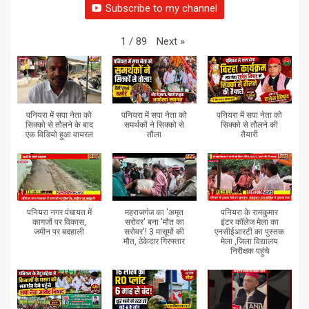
Subscribe to my channel
Next
»
1
/
89
पनियरा में सपा नेता को
पनियरा में सपा नेता को
पनियरा में सपा नेता को
सिक्को से तौलने के बाद
समर्थकों ने सिक्को से
सिक्को से तौलने की
एक विडियो हुआ वायरल
तौला
तैयारी
पनियरा नगर पंचायत में
महराजगंज का 'अमृत
पनियरा के रामकुमार
कागजों पर विकास,
सरोवर' बना 'मौत का
इंटर कॉलेज मेला का
जमीन पर बदहाली
सरोवर'! 3 मासूमों की
एनसीईआरटी का पुस्तक
मौत, ठेकेदार गिरफ्तार
मेला ,जिला विद्यालय
निरीक्षक पहुंचे