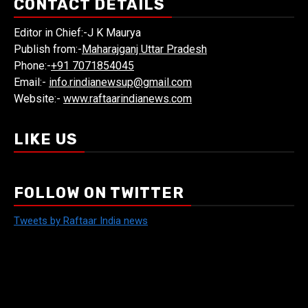
CONTACT DETAILS
Editor in Chief:-J K Maurya
Publish from:-
Maharajganj Uttar Pradesh
Phone:-
+91 7071854045
Email:-
info.rindianewsup@gmail.com
Website:-
www.raftaarindianews.com
LIKE US
FOLLOW ON TWITTER
Tweets by Raftaar India news