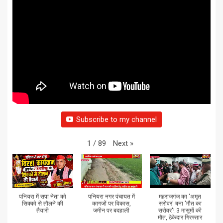
Subscribe to my channel
Next
»
1
/
89
पनियरा में सपा नेता को
पनियरा नगर पंचायत में
महराजगंज का 'अमृत
सिक्को से तौलने की
कागजों पर विकास,
सरोवर' बना 'मौत का
तैयारी
जमीन पर बदहाली
सरोवर'! 3 मासूमों की
मौत, ठेकेदार गिरफ्तार