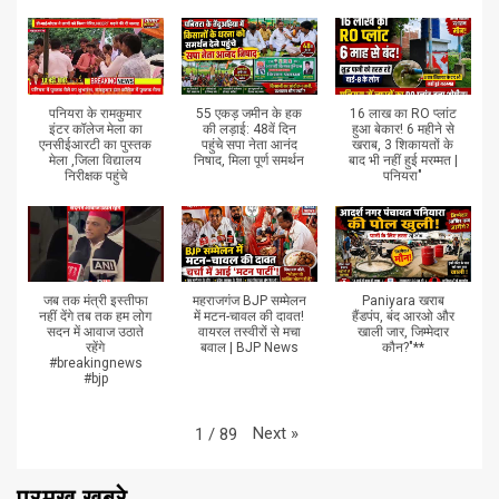
पनियरा के रामकुमार
55 एकड़ जमीन के हक
16 लाख का RO प्लांट
इंटर कॉलेज मेला का
की लड़ाई: 48वें दिन
हुआ बेकार! 6 महीने से
एनसीईआरटी का पुस्तक
पहुंचे सपा नेता आनंद
खराब, 3 शिकायतों के
मेला ,जिला विद्यालय
निषाद, मिला पूर्ण समर्थन
बाद भी नहीं हुई मरम्मत |
निरीक्षक पहुंचे
पनियरा"
जब तक मंत्री इस्तीफा
महराजगंज BJP सम्मेलन
Paniyara खराब
नहीं देंगे तब तक हम लोग
में मटन-चावल की दावत!
हैंडपंप, बंद आरओ और
सदन में आवाज उठाते
वायरल तस्वीरों से मचा
खाली जार, जिम्मेदार
रहेंगे
बवाल | BJP News
कौन?"**
#breakingnews
#bjp
Next
»
1
/
89
प्रमुख खबरे