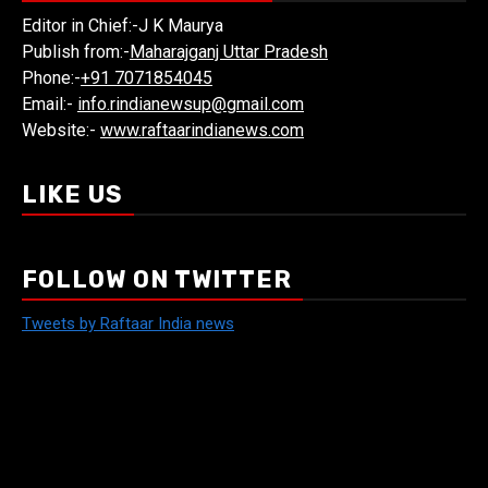
Editor in Chief:-J K Maurya
Publish from:-
Maharajganj Uttar Pradesh
Phone:-
+91 7071854045
Email:-
info.rindianewsup@gmail.com
Website:-
www.raftaarindianews.com
LIKE US
FOLLOW ON TWITTER
Tweets by Raftaar India news