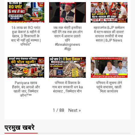
16 लाख का RO प्लांट
जब तक मंत्री इस्तीफा
महराजगंज BJP सम्मेलन
हुआ बेकार! 6 महीने से
नहीं देंगे तब तक हम लोग
में मटन-चावल की दावत!
खराब, 3 शिकायतों के
सदन में आवाज उठाते
वायरल तस्वीरों से मचा
बाद भी नहीं हुई मरम्मत |
रहेंगे
बवाल | BJP News
पनियरा"
#breakingnews
#bjp
Paniyara खराब
पनियरा में विकास के
पनियरा में सूचना लेने
हैंडपंप, बंद आरओ और
नाम बार सरकारी धन ka
पहुंचे सभासद, खाली
खाली जार, जिम्मेदार
बंदरबाट , जिम्मेदार मौन
मिला कार्यालय
कौन?"**
Next
»
1
/
88
प्रमुख खबरे