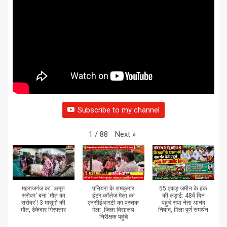
Subscribe to my channel
Next
»
1
/
88
महराजगंज का 'अमृत
पनियरा के रामकुमार
55 एकड़ जमीन के हक
सरोवर' बना 'मौत का
इंटर कॉलेज मेला का
की लड़ाई: 48वें दिन
सरोवर'! 3 मासूमों की
एनसीईआरटी का पुस्तक
पहुंचे सपा नेता आनंद
मौत, ठेकेदार गिरफ्तार
मेला ,जिला विद्यालय
निषाद, मिला पूर्ण समर्थन
निरीक्षक पहुंचे