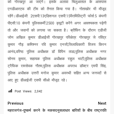
को गोरखपुर आ जाएंगे। इसके अलावा चिलुआताल के आसपास
एनडीआरएफ की टीम को तैनात किया गया है। गोताखोर भी मौजूद
रहेंगे।डीआईजी: 2एसपी:13एडिशनल एसपी:15पैरामिलिट्री फोर्स:5 कंपनी
पीएसी:10 कंपनी पुलिसकर्मी:2500 ड्यूटी करेंगे अगर आवश्यकता पड़ेगी
तो और जवानों को लगाया जा सकता है। ब्रीफिंग के दौरान एडीजी
जोन अखिल कुमार डीआईजी गोरखपुर परिक्षेत्र गोरखपुर जे रविंद्र
कुमार गौड़ कमिश्नर रवि कुमार एनजी,जिलाधिकारी विजय किरन
आनंद,वरिष्ठ पुलिस अधीक्षक डॉ विपिन ताडा,पुलिस अधीक्षक नगर
सोनम कुमार, सहायक पुलिस अधीक्षक राहुल भाटी,पुलिस अधीक्षक
ट्रैफिक रामसेवक गौतम,पुलिस अधीक्षक अपराध डॉक्टर एमपी सिंह,
पुलिस अधीक्षक उत्तरी मनोज कुमार अवस्थी सहित अन्य जनपदों से
आए हुए डीआईजी एसपी सीओ मौजूद रहे।
Post Views:
2,042
Continue
Previous
Next
Reading
महराजगंज-दुष्कर्म करने के मकसद
मुसलाधार बारिशों के बीच राष्ट्रपति