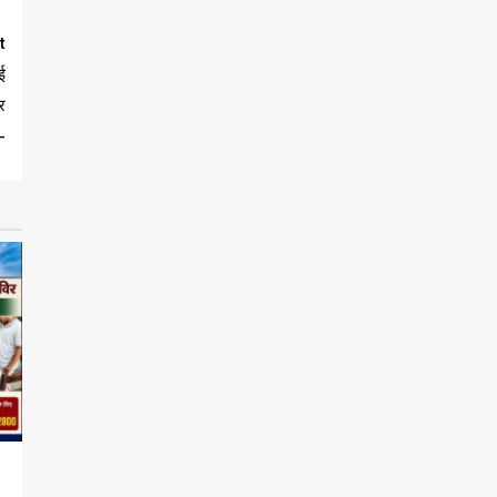
t
ई
र
-