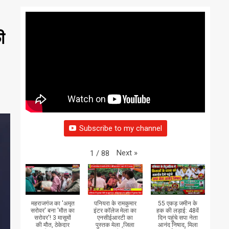
ी
Subscribe to my channel
Next
»
1
/
88
महराजगंज का 'अमृत
पनियरा के रामकुमार
55 एकड़ जमीन के
सरोवर' बना 'मौत का
इंटर कॉलेज मेला का
हक की लड़ाई: 48वें
सरोवर'! 3 मासूमों
एनसीईआरटी का
दिन पहुंचे सपा नेता
की मौत, ठेकेदार
पुस्तक मेला ,जिला
आनंद निषाद, मिला