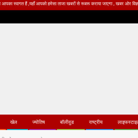
ैं ,यहाँ आपको हमेसा ताजा खबरों से रूबरू कराया जाएगा , खबर ओर विज्ञापन के लिए संपर
खेल
ज्योतिष
बॉलीवुड
राष्ट्रीय
लाइफस्टाइ