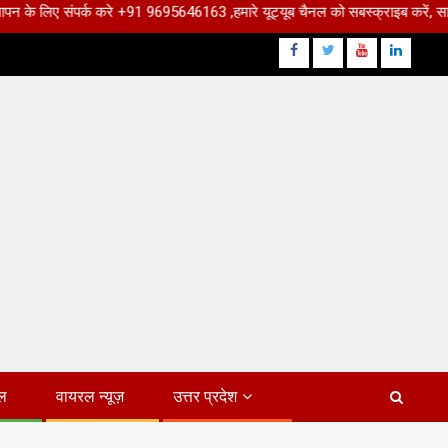
्क करे +91 9695646163 ,हमारे यूट्यूब चैनल को सबस्क्राइब करें, साथ मे हमारे फेसबु
Facebook
Twitter
Youtube
Linkdin
ल
वायरल न्यूज़
उत्तर प्रदेश