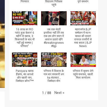
गिरफ्तार
विद्यालय निरीक्षक
पूर्ण समर्थन
पहुंचे
16 लाख का RO
जब तक मंत्री
महराजगंज BJP
प्लांट हुआ बेकार! 6
इस्तीफा नहीं देंगे तब
सम्मेलन में मटन-
महीने से खराब, 3
तक हम लोग सदन में
चावल की दावत!
शिकायतों के बाद भी
आवाज उठाते रहेंगे
वायरल तस्वीरों से
नहीं हुई मरम्मत |
#breakingnews
मचा बवाल | BJP
पनियरा"
#bjp
News
Paniyara खराब
पनियरा में विकास के
पनियरा में सूचना लेने
हैंडपंप, बंद आरओ
नाम बार सरकारी धन
पहुंचे सभासद, खाली
और खाली जार,
ka बंदरबाट ,
मिला कार्यालय
जिम्मेदार कौन?"**
जिम्मेदार मौन
Next
»
1
/
88