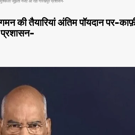
ी मुश्किलों जूझता नजऱ आ रहा गोरखपुर प्रशासन-
 आगमन की तैयारियां अंतिम पॉयदान पर-काफ़
र प्रशासन-