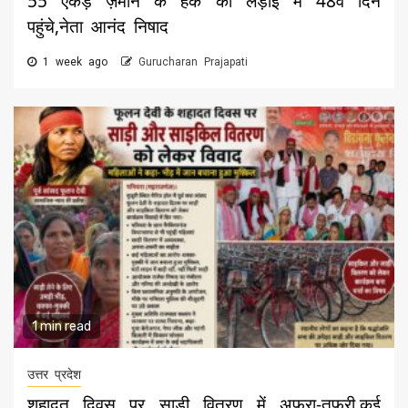
55 एकड़ ज़मीन के हक की लड़ाई में 48वें दिन
पहुंचे,नेता आनंद निषाद
1 week ago
Gurucharan Prajapati
1 min read
उत्तर प्रदेश
शहादत दिवस पर साड़ी वितरण में अफरा-तफ़री,कई