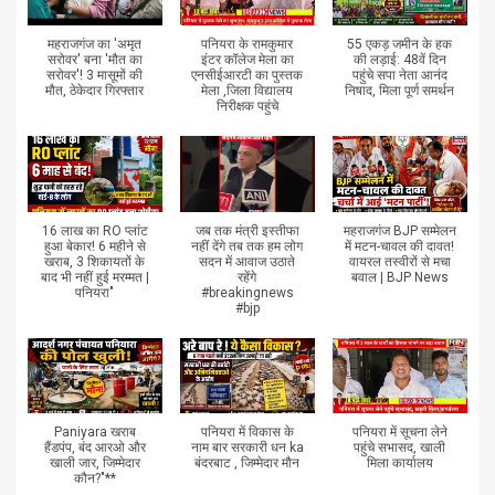
महराजगंज का 'अमृत
पनियरा के रामकुमार
55 एकड़ जमीन के हक
सरोवर' बना 'मौत का
इंटर कॉलेज मेला का
की लड़ाई: 48वें दिन
सरोवर'! 3 मासूमों की
एनसीईआरटी का पुस्तक
पहुंचे सपा नेता आनंद
मौत, ठेकेदार गिरफ्तार
मेला ,जिला विद्यालय
निषाद, मिला पूर्ण समर्थन
निरीक्षक पहुंचे
16 लाख का RO प्लांट
जब तक मंत्री इस्तीफा
महराजगंज BJP सम्मेलन
हुआ बेकार! 6 महीने से
नहीं देंगे तब तक हम लोग
में मटन-चावल की दावत!
खराब, 3 शिकायतों के
सदन में आवाज उठाते
वायरल तस्वीरों से मचा
बाद भी नहीं हुई मरम्मत |
रहेंगे
बवाल | BJP News
पनियरा"
#breakingnews
#bjp
Paniyara खराब
पनियरा में विकास के
पनियरा में सूचना लेने
हैंडपंप, बंद आरओ और
नाम बार सरकारी धन ka
पहुंचे सभासद, खाली
खाली जार, जिम्मेदार
बंदरबाट , जिम्मेदार मौन
मिला कार्यालय
कौन?"**