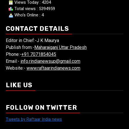
Views Today : 4204
Total views : 5394959
Who's Online : 4
CONTACT DETAILS
Editor in Chief:-J K Maurya
Publish from:-
Maharajganj Uttar Pradesh
Phone:-
+91 7071854045
Email:-
info.rindianewsup@gmail.com
Website:-
www.raftaarindianews.com
LIKE US
FOLLOW ON TWITTER
Tweets by Raftaar India news