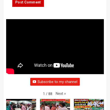
Subscribe to my channel
Next
»
1
/
88