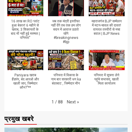
16 लाख का RO प्लांट
जब तक मंत्री इस्तीफा
महराजगंज BJP सम्मेलन
हुआ बेकार! 6 महीने से
नहीं देंगे तब तक हम लोग
में मटन-चावल की दावत!
खराब, 3 शिकायतों के
सदन में आवाज उठाते
वायरल तस्वीरों से मचा
बाद भी नहीं हुई मरम्मत |
रहेंगे
बवाल | BJP News
पनियरा"
#breakingnews
#bjp
Paniyara खराब
पनियरा में विकास के
पनियरा में सूचना लेने
हैंडपंप, बंद आरओ और
नाम बार सरकारी धन ka
पहुंचे सभासद, खाली
खाली जार, जिम्मेदार
बंदरबाट , जिम्मेदार मौन
मिला कार्यालय
कौन?"**
Next
»
1
/
88
प्रमुख खबरे