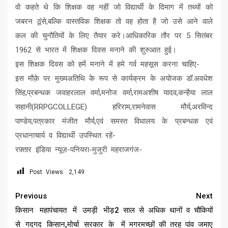
वो कहते थे कि शिक्षक वह नहीं जो विद्यार्थी के दिमाग में तथ्यों को
जबरन ठूंसे,बल्कि वास्तविक शिक्षक तो वह होता है जो उसे आने वाले
कल की चुनौतियों के लिए तैयार करे।आधिकारिक तौर पर 5 सितंबर
1962 से भारत में शिक्षक दिवस मनाने की शुरुआत हुई।
इस शिक्षक दिवस को हमें मनाने में हमे गर्व महसूस करना चाहिए-
इस मौक़े पर मुख्यअतिथि के रूप से कार्यक्रम के अयोजक डॉ.अवधेश
सिंह,प्रबन्धक जवाहरलाल वर्मा,मनोज वर्मा,रामअशीष यादव,कन्हैया लाल
सहानी(RRPGCOLLEGE) हरिराम,रामनेवास मौर्य,अरविन्द
पाण्डेय,पत्रकार मंजीत मौर्य,एवं समस्त विधालय के प्रबन्धक एवं
प्रधानाचार्य व विद्यार्थी उपस्थित रहें-
रफ़्तार इंडिया न्यूज़-पनियरा-मुजुरी महराजगंज-
Post Views:
2,149
Continue
Previous
Next
Reading
किसान महापंचायत में उमड़ी भीड़
2 साल से अधिक थानों व चौकियों
से गदगद किसान,मोर्चा सरकार के
में मगरमच्छों की तरह पांव जमाए