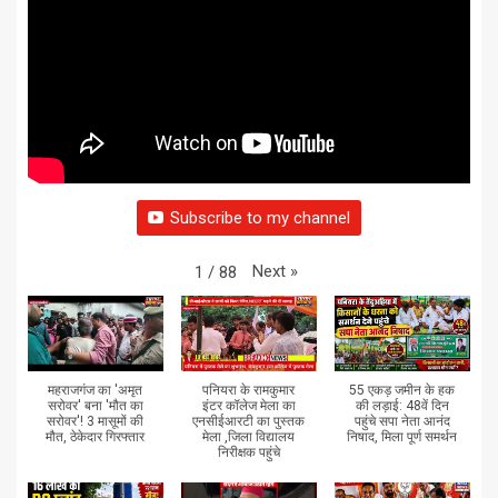
Subscribe to my channel
Next
»
1
/
88
महराजगंज का 'अमृत
पनियरा के रामकुमार
55 एकड़ जमीन के हक
सरोवर' बना 'मौत का
इंटर कॉलेज मेला का
की लड़ाई: 48वें दिन
सरोवर'! 3 मासूमों की
एनसीईआरटी का पुस्तक
पहुंचे सपा नेता आनंद
मौत, ठेकेदार गिरफ्तार
मेला ,जिला विद्यालय
निषाद, मिला पूर्ण समर्थन
निरीक्षक पहुंचे