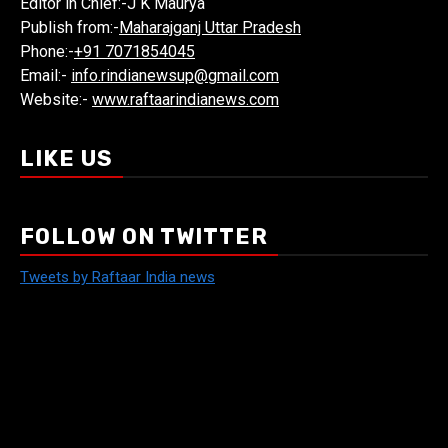
Editor in Chief:-J K Maurya
Publish from:-
Maharajganj Uttar Pradesh
Phone:-
+91 7071854045
Email:-
info.rindianewsup@gmail.com
Website:-
www.raftaarindianews.com
LIKE US
FOLLOW ON TWITTER
Tweets by Raftaar India news