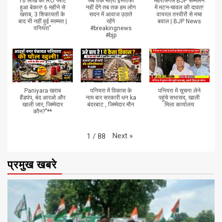
16 लाख का RO प्लांट
जब तक मंत्री इस्तीफा
महराजगंज BJP सम्मेलन
हुआ बेकार! 6 महीने से
नहीं देंगे तब तक हम लोग
में मटन-चावल की दावत!
खराब, 3 शिकायतों के
सदन में आवाज उठाते
वायरल तस्वीरों से मचा
बाद भी नहीं हुई मरम्मत |
रहेंगे
बवाल | BJP News
पनियरा"
#breakingnews
#bjp
Paniyara खराब
पनियरा में विकास के
पनियरा में सूचना लेने
हैंडपंप, बंद आरओ और
नाम बार सरकारी धन ka
पहुंचे सभासद, खाली
खाली जार, जिम्मेदार
बंदरबाट , जिम्मेदार मौन
मिला कार्यालय
कौन?"**
Next
»
1
/
88
प्रमुख खबरे