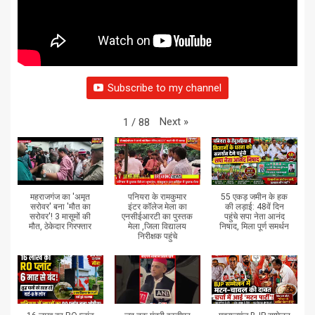
Subscribe to my channel
Next
»
1
/
88
महराजगंज का 'अमृत
पनियरा के रामकुमार
55 एकड़ जमीन के हक
सरोवर' बना 'मौत का
इंटर कॉलेज मेला का
की लड़ाई: 48वें दिन
सरोवर'! 3 मासूमों की
एनसीईआरटी का पुस्तक
पहुंचे सपा नेता आनंद
मौत, ठेकेदार गिरफ्तार
मेला ,जिला विद्यालय
निषाद, मिला पूर्ण समर्थन
निरीक्षक पहुंचे