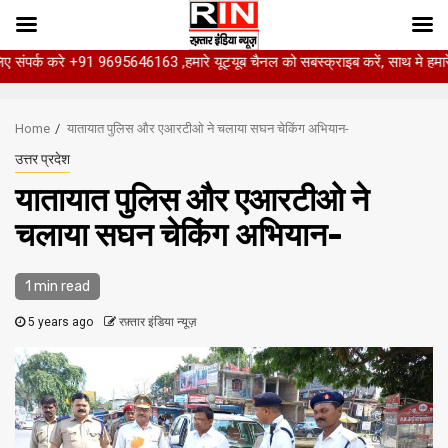
े +91 9695646163 ,हमारे यूट्यूब चैनल को सबस्क्राइब करें, साथ मे हमारे फेसबुक को ल
Skip
to
Home
यातायात पुलिस और एआरटीओ ने चलाया सघन चेकिंग अभियान-
content
उत्तर प्रदेश
यातायात पुलिस और एआरटीओ ने
चलाया सघन चेकिंग अभियान-
1 min read
5 years ago
रफ़्तार इंडिया न्यूज़