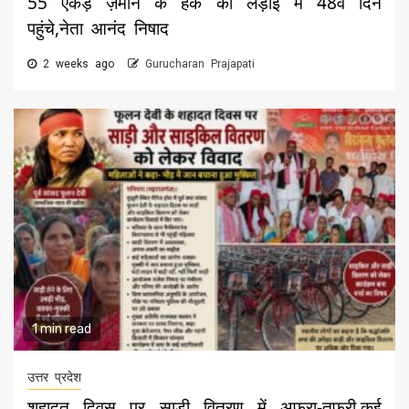
55 एकड़ ज़मीन के हक की लड़ाई में 48वें दिन
पहुंचे,नेता आनंद निषाद
2 weeks ago
Gurucharan Prajapati
1 min read
उत्तर प्रदेश
शहादत दिवस पर साड़ी वितरण में अफरा-तफ़री,कई