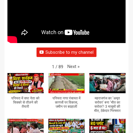
Subscribe to my channel
Next
»
1
/
89
पनियरा में सपा नेता को
पनियरा नगर पंचायत में
महराजगंज का 'अमृत
सिक्को से तौलने की
कागजों पर विकास,
सरोवर' बना 'मौत का
तैयारी
जमीन पर बदहाली
सरोवर'! 3 मासूमों की
मौत, ठेकेदार गिरफ्तार