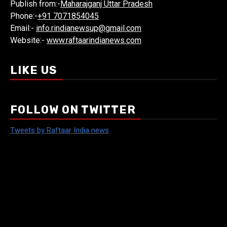
Publish from:-
Maharajganj Uttar Pradesh
Phone:-
+91 7071854045
Email:-
info.rindianewsup@gmail.com
Website:-
www.raftaarindianews.com
LIKE US
FOLLOW ON TWITTER
Tweets by Raftaar India news