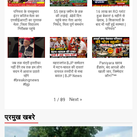
पनियरा के रामकुमार
55 एकड़ जमीन के हक
16 लाख का RO प्लांट
इंटर कॉलेज मेला का
की लड़ाई: 48वें दिन
हुआ बेकार! 6 महीने से
एनसीईआरटी का पुस्तक
पहुंचे सपा नेता आनंद
खराब, 3 शिकायतों के
मेला ,जिला विद्यालय
निषाद, मिला पूर्ण समर्थन
बाद भी नहीं हुई मरम्मत |
निरीक्षक पहुंचे
पनियरा"
जब तक मंत्री इस्तीफा
महराजगंज BJP सम्मेलन
Paniyara खराब
नहीं देंगे तब तक हम लोग
में मटन-चावल की दावत!
हैंडपंप, बंद आरओ और
सदन में आवाज उठाते
वायरल तस्वीरों से मचा
खाली जार, जिम्मेदार
रहेंगे
बवाल | BJP News
कौन?"**
#breakingnews
#bjp
Next
»
1
/
89
प्रमुख खबरे