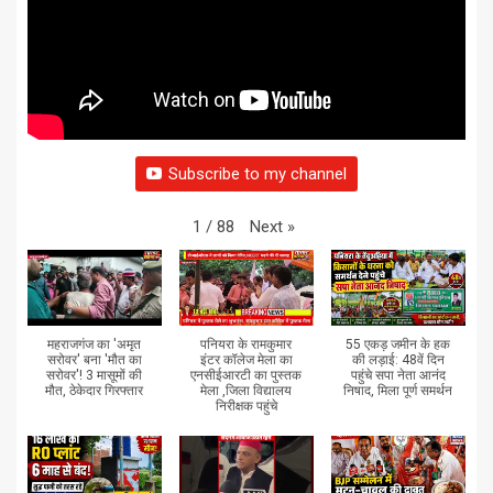
Subscribe to my channel
Next
»
1
/
88
महराजगंज का 'अमृत
पनियरा के रामकुमार
55 एकड़ जमीन के हक
सरोवर' बना 'मौत का
इंटर कॉलेज मेला का
की लड़ाई: 48वें दिन
सरोवर'! 3 मासूमों की
एनसीईआरटी का पुस्तक
पहुंचे सपा नेता आनंद
मौत, ठेकेदार गिरफ्तार
मेला ,जिला विद्यालय
निषाद, मिला पूर्ण समर्थन
निरीक्षक पहुंचे