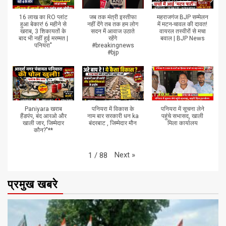
16 लाख का RO प्लांट
जब तक मंत्री इस्तीफा
महराजगंज BJP सम्मेलन
हुआ बेकार! 6 महीने से
नहीं देंगे तब तक हम लोग
में मटन-चावल की दावत!
खराब, 3 शिकायतों के
सदन में आवाज उठाते
वायरल तस्वीरों से मचा
बाद भी नहीं हुई मरम्मत |
रहेंगे
बवाल | BJP News
पनियरा"
#breakingnews
#bjp
Paniyara खराब
पनियरा में विकास के
पनियरा में सूचना लेने
हैंडपंप, बंद आरओ और
नाम बार सरकारी धन ka
पहुंचे सभासद, खाली
खाली जार, जिम्मेदार
बंदरबाट , जिम्मेदार मौन
मिला कार्यालय
कौन?"**
Next
»
1
/
88
प्रमुख खबरे