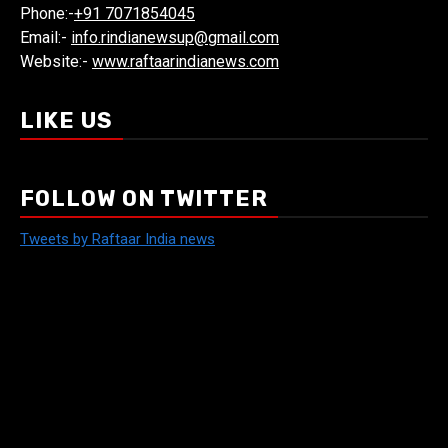
Phone:-
+91 7071854045
Email:-
info.rindianewsup@gmail.com
Website:-
www.raftaarindianews.com
LIKE US
FOLLOW ON TWITTER
Tweets by Raftaar India news