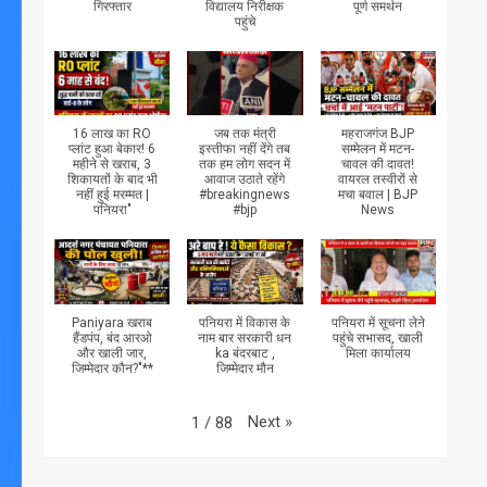
गिरफ्तार
विद्यालय निरीक्षक
पूर्ण समर्थन
पहुंचे
16 लाख का RO
जब तक मंत्री
महराजगंज BJP
प्लांट हुआ बेकार! 6
इस्तीफा नहीं देंगे तब
सम्मेलन में मटन-
महीने से खराब, 3
तक हम लोग सदन में
चावल की दावत!
शिकायतों के बाद भी
आवाज उठाते रहेंगे
वायरल तस्वीरों से
नहीं हुई मरम्मत |
#breakingnews
मचा बवाल | BJP
पनियरा"
#bjp
News
Paniyara खराब
पनियरा में विकास के
पनियरा में सूचना लेने
हैंडपंप, बंद आरओ
नाम बार सरकारी धन
पहुंचे सभासद, खाली
और खाली जार,
ka बंदरबाट ,
मिला कार्यालय
जिम्मेदार कौन?"**
जिम्मेदार मौन
Next
»
1
/
88