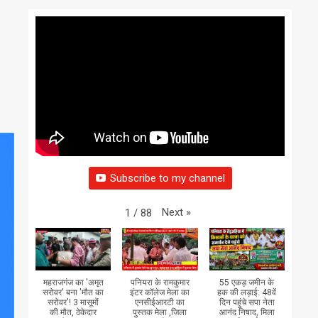
Subscribe to my channel
Next
»
1
/
88
महराजगंज का 'अमृत
पनियरा के रामकुमार
55 एकड़ जमीन के
सरोवर' बना 'मौत का
इंटर कॉलेज मेला का
हक की लड़ाई: 48वें
सरोवर'! 3 मासूमों
एनसीईआरटी का
दिन पहुंचे सपा नेता
की मौत, ठेकेदार
पुस्तक मेला ,जिला
आनंद निषाद, मिला