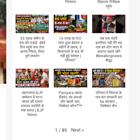
गिरफ्तार
विद्यालय निरीक्षक
पहुंचे
55 एकड़ जमीन के
16 लाख का RO
जब तक मंत्री
हक की लड़ाई: 48वें
प्लांट हुआ बेकार! 6
इस्तीफा नहीं देंगे तब
दिन पहुंचे सपा नेता
महीने से खराब, 3
तक हम लोग सदन में
आनंद निषाद, मिला
शिकायतों के बाद भी
आवाज उठाते रहेंगे
पूर्ण समर्थन
नहीं हुई मरम्मत |
#breakingnews
पनियरा"
#bjp
महराजगंज BJP
Paniyara खराब
पनियरा में विकास के
सम्मेलन में मटन-
हैंडपंप, बंद आरओ
नाम बार सरकारी धन
चावल की दावत!
और खाली जार,
ka बंदरबाट ,
वायरल तस्वीरों से
जिम्मेदार कौन?"**
जिम्मेदार मौन
मचा बवाल | BJP
News
Next
»
1
/
89