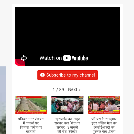
Subscribe to my channel
Next
»
1
/
89
पनियरा नगर पंचायत
महराजगंज का 'अमृत
पनियरा के रामकुमार
में कागजों पर
सरोवर' बना 'मौत का
इंटर कॉलेज मेला का
विकास, जमीन पर
सरोवर'! 3 मासूमों
एनसीईआरटी का
बदहाली
की मौत, ठेकेदार
पुस्तक मेला ,जिला