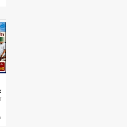
द
न
i