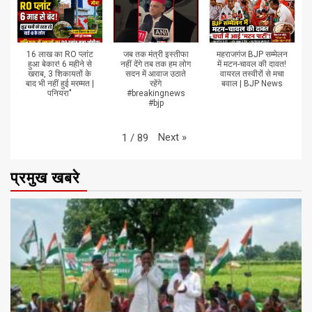
16 लाख का RO प्लांट
जब तक मंत्री इस्तीफा
महराजगंज BJP सम्मेलन
हुआ बेकार! 6 महीने से
नहीं देंगे तब तक हम लोग
में मटन-चावल की दावत!
खराब, 3 शिकायतों के
सदन में आवाज उठाते
वायरल तस्वीरों से मचा
बाद भी नहीं हुई मरम्मत |
रहेंगे
बवाल | BJP News
पनियरा"
#breakingnews
#bjp
Next
»
1
/
89
प्रमुख खबरे