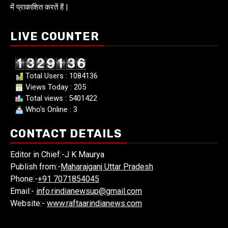
में प्राकाशित करतें हैं |
LIVE COUNTER
Total Users : 1084136
Views Today : 205
Total views : 5401422
Who's Online : 3
CONTACT DETAILS
Editor in Chief:-J K Maurya
Publish from:-
Maharajganj Uttar Pradesh
Phone:-
+91 7071854045
Email:-
info.rindianewsup@gmail.com
Website:-
www.raftaarindianews.com