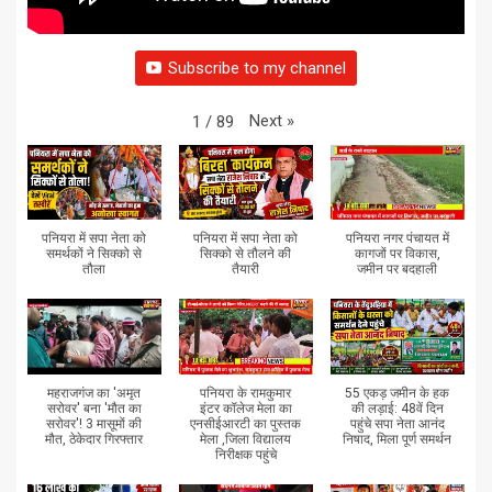
Subscribe to my channel
Next
»
1
/
89
पनियरा में सपा नेता को
पनियरा में सपा नेता को
पनियरा नगर पंचायत में
समर्थकों ने सिक्को से
सिक्को से तौलने की
कागजों पर विकास,
तौला
तैयारी
जमीन पर बदहाली
महराजगंज का 'अमृत
पनियरा के रामकुमार
55 एकड़ जमीन के हक
सरोवर' बना 'मौत का
इंटर कॉलेज मेला का
की लड़ाई: 48वें दिन
सरोवर'! 3 मासूमों की
एनसीईआरटी का पुस्तक
पहुंचे सपा नेता आनंद
मौत, ठेकेदार गिरफ्तार
मेला ,जिला विद्यालय
निषाद, मिला पूर्ण समर्थन
निरीक्षक पहुंचे