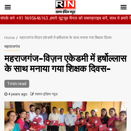
1 9695646163 ,हमारे यूट्यूब चैनल को सबस्क्राइब करें, साथ मे हमारे फेसबुक को लाइक 
Skip
to
Home
महराजगंज-विज़न एकेडमी में हर्षोल्लास के साथ मनाया गया शिक्षक दिवस-
content
महाराजगंज
महराजगंज-विज़न एकेडमी में हर्षोल्लास
के साथ मनाया गया शिक्षक दिवस-
1 min read
4 years ago
रफ़्तार इंडिया न्यूज़