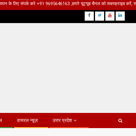
के लिए संपर्क करे +91 9695646163 ,हमारे यूट्यूब चैनल को सबस्क्राइब करें, साथ मे ह
Facebook
Twitter
Youtube
Linkdin
ल
वायरल न्यूज़
उत्तर प्रदेश