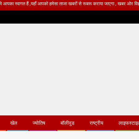
का स्वागत हैं ,यहाँ आपको हमेसा ताजा खबरों से रूबरू कराया जाएगा , खबर ओर विज्ञापन 
खेल
ज्योतिष
बॉलीवुड
राष्ट्रीय
लाइफस्टाइ