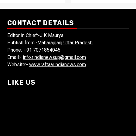
CONTACT DETAILS
Editor in Chief:-J K Maurya
Publish from:-
Maharajganj Uttar Pradesh
Phone:-
+91 7071854045
Email:-
info.rindianewsup@gmail.com
Website:-
www.raftaarindianews.com
LIKE US