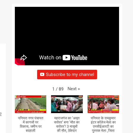
Subscribe to my channel
Next
»
1
/
89
ए
पनियरा नगर पंचायत
महराजगंज का 'अमृत
पनियरा के रामकुमार
में कागजों पर
सरोवर' बना 'मौत का
इंटर कॉलेज मेला का
विकास, जमीन पर
सरोवर'! 3 मासूमों
एनसीईआरटी का
बदहाली
की मौत, ठेकेदार
पुस्तक मेला ,जिला