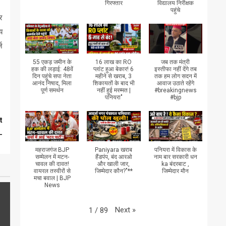
गिरफ्तार
विद्यालय निरीक्षक
पहुंचे
र
य
ज
55 एकड़ जमीन के
16 लाख का RO
जब तक मंत्री
हक की लड़ाई: 48वें
प्लांट हुआ बेकार! 6
इस्तीफा नहीं देंगे तब
दिन पहुंचे सपा नेता
महीने से खराब, 3
तक हम लोग सदन में
आनंद निषाद, मिला
शिकायतों के बाद भी
आवाज उठाते रहेंगे
पूर्ण समर्थन
नहीं हुई मरम्मत |
#breakingnews
पनियरा"
#bjp
t
-
महराजगंज BJP
Paniyara खराब
पनियरा में विकास के
सम्मेलन में मटन-
हैंडपंप, बंद आरओ
नाम बार सरकारी धन
चावल की दावत!
और खाली जार,
ka बंदरबाट ,
वायरल तस्वीरों से
जिम्मेदार कौन?"**
जिम्मेदार मौन
मचा बवाल | BJP
News
Next
»
1
/
89